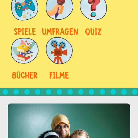
SPIELE
UMFRAGEN
QUIZ
BÜCHER
FILME