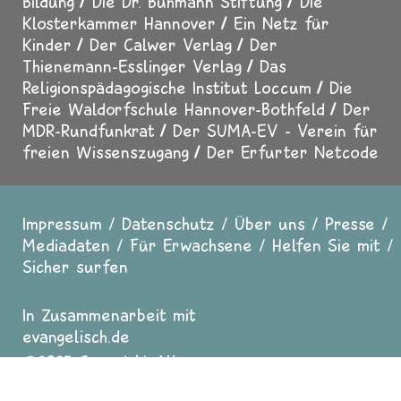
Bildung
Die Dr. Buhmann Stiftung
Die
Klosterkammer Hannover
Ein Netz für
Kinder
Der Calwer Verlag
Der
Thienemann-Esslinger Verlag
Das
Religionspädagogische Institut Loccum
Die
Freie Waldorfschule Hannover-Bothfeld
Der
MDR-Rundfunkrat
Der SUMA-EV - Verein für
freien Wissenszugang
Der Erfurter Netcode
Impressum
Datenschutz
Über uns
Presse
Fußzeile
Mediadaten
Für Erwachsene
Helfen Sie mit
Sicher surfen
In Zusammenarbeit mit
evangelisch.de
2025 Copyright All
Rights reserved