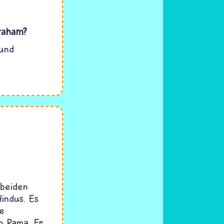
braham?
 und
 beiden
indus. Es
ie
n Rama. Er