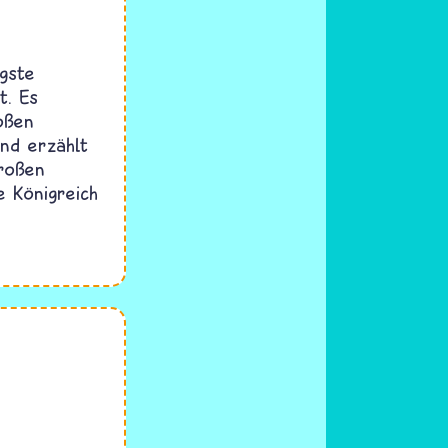
gste
t. Es
oßen
nd erzählt
großen
e Königreich