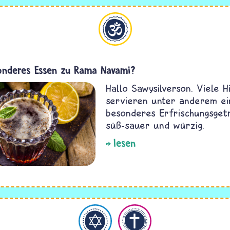
Hinduismus
onderes Essen zu Rama Navami?
Hallo Sawysilverson. Viele H
servieren unter anderem ei
besonderes Erfrischungsgetr
süß-sauer und würzig.
lesen
Judentum
Christentum