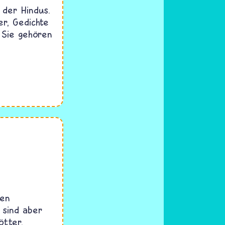
 der Hindus.
er, Gedichte
 Sie gehören
gen
 sind aber
tter,