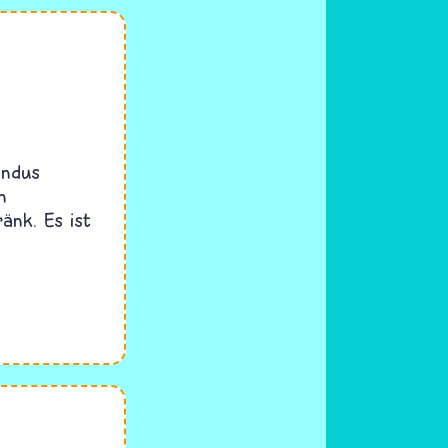
indus
n
änk. Es ist