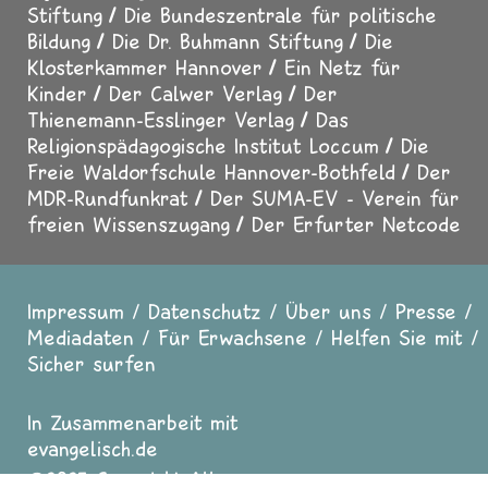
Stiftung
Die Bundeszentrale für politische
Bildung
Die Dr. Buhmann Stiftung
Die
Klosterkammer Hannover
Ein Netz für
Kinder
Der Calwer Verlag
Der
Thienemann-Esslinger Verlag
Das
Religionspädagogische Institut Loccum
Die
Freie Waldorfschule Hannover-Bothfeld
Der
MDR-Rundfunkrat
Der SUMA-EV - Verein für
freien Wissenszugang
Der Erfurter Netcode
Impressum
Datenschutz
Über uns
Presse
Fußzeile
Mediadaten
Für Erwachsene
Helfen Sie mit
Sicher surfen
In Zusammenarbeit mit
evangelisch.de
2025 Copyright All