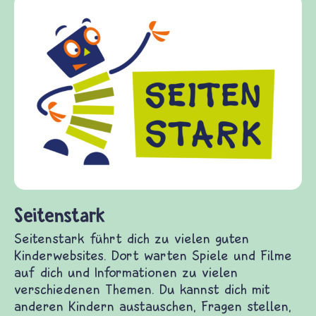
Fri
fried
Kinde
Frage
Gewal
diese
frage
(Über
und F
Seitenstark
Seitenstark führt dich zu vielen guten
Kinderwebsites. Dort warten Spiele und Filme auf
dich und Informationen zu vielen verschiedenen
Themen. Du kannst dich mit anderen Kindern