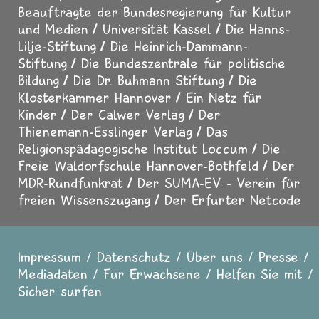
Beauftragte der Bundesregierung für Kultur
und Medien
Universität Kassel
Die Hanns-
Lilje-Stiftung
Die Heinrich-Dammann-
Stiftung
Die Bundeszentrale für politische
Bildung
Die Dr. Buhmann Stiftung
Die
Klosterkammer Hannover
Ein Netz für
Kinder
Der Calwer Verlag
Der
Thienemann-Esslinger Verlag
Das
Religionspädagogische Institut Loccum
Die
Freie Waldorfschule Hannover-Bothfeld
Der
MDR-Rundfunkrat
Der SUMA-EV - Verein für
freien Wissenszugang
Der Erfurter Netcode
Impressum
Datenschutz
Über uns
Presse
Fußzeile
Mediadaten
Für Erwachsene
Helfen Sie mit
Sicher surfen