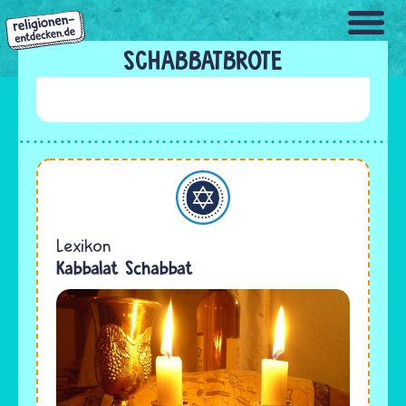
Direkt
zum
Inhalt
SCHABBATBROTE
Judentum
Lexikon
Kabbalat Schabbat