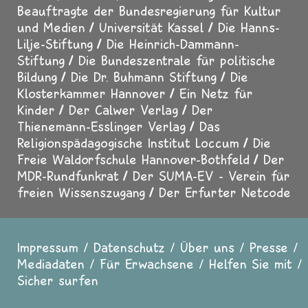
Beauftragte der Bundesregierung für Kultur
und Medien
Universität Kassel
Die Hanns-
Lilje-Stiftung
Die Heinrich-Dammann-
Stiftung
Die Bundeszentrale für politische
Bildung
Die Dr. Buhmann Stiftung
Die
Klosterkammer Hannover
Ein Netz für
Kinder
Der Calwer Verlag
Der
Thienemann-Esslinger Verlag
Das
Religionspädagogische Institut Loccum
Die
Freie Waldorfschule Hannover-Bothfeld
Der
MDR-Rundfunkrat
Der SUMA-EV - Verein für
freien Wissenszugang
Der Erfurter Netcode
Impressum
Datenschutz
Über uns
Presse
Fußzeile
Mediadaten
Für Erwachsene
Helfen Sie mit
Sicher surfen