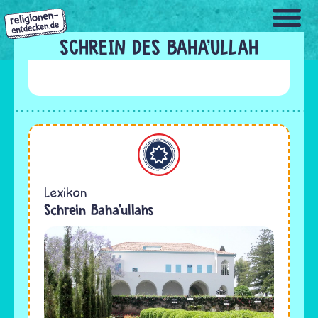
Direkt
zum
Inhalt
SCHREIN DES BAHA’ULLAH
Bahaitum
Lexikon
Schrein Baha’ullahs