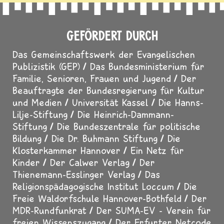
GEFÖRDERT DURCH
Das Gemeinschaftswerk der Evangelischen
Publizistik (GEP)
Das Bundesministerium für
Familie, Senioren, Frauen und Jugend
Der
Beauftragte der Bundesregierung für Kultur
und Medien
Universität Kassel
Die Hanns-
Lilje-Stiftung
Die Heinrich-Dammann-
Stiftung
Die Bundeszentrale für politische
Bildung
Die Dr. Buhmann Stiftung
Die
Klosterkammer Hannover
Ein Netz für
Kinder
Der Calwer Verlag
Der
Thienemann-Esslinger Verlag
Das
Religionspädagogische Institut Loccum
Die
Freie Waldorfschule Hannover-Bothfeld
Der
MDR-Rundfunkrat
Der SUMA-EV - Verein für
freien Wissenszugang
Der Erfurter Netcode