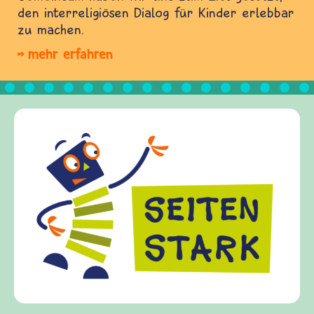
den interreligiösen Dialog für Kinder erlebbar
zu machen.
mehr erfahren
Frieden Fragen
frieden-fragen.de ist 
Kinder, Eltern und Er
Fragen von Krieg und 
Gewalt informiert und
diesem Themenbereich 
fragen.de bietet Antw
(Über-)Lebensfragen a
und Frieden, Streit u