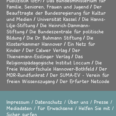
Publizistik (GEP)
Das Bundesministerium für
Familie, Senioren, Frauen und Jugend
Der
Beauftragte der Bundesregierung für Kultur
und Medien
Universität Kassel
Die Hanns-
Lilje-Stiftung
Die Heinrich-Dammann-
Stiftung
Die Bundeszentrale für politische
Bildung
Die Dr. Buhmann Stiftung
Die
Klosterkammer Hannover
Ein Netz für
Kinder
Der Calwer Verlag
Der
Thienemann-Esslinger Verlag
Das
Religionspädagogische Institut Loccum
Die
Freie Waldorfschule Hannover-Bothfeld
Der
MDR-Rundfunkrat
Der SUMA-EV - Verein für
freien Wissenszugang
Der Erfurter Netcode
Impressum
Datenschutz
Über uns
Presse
Fußzeile
Mediadaten
Für Erwachsene
Helfen Sie mit
Sicher surfen