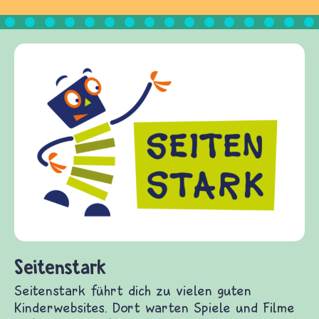
Frieden Fragen
frieden-fragen.de ist ein Internet-Angebot fü
Kinder, Eltern und ErzieherInnen das zu
Fragen von Krieg und Frieden, Streit und
Gewalt informiert und einen Austausch zu
diesem Themenbereich ermöglicht. frieden-
fragen.de bietet Antworten auf wichtige
(Über-)Lebensfragen aus den Bereichen Krieg
und Frieden, Streit und Gewalt.