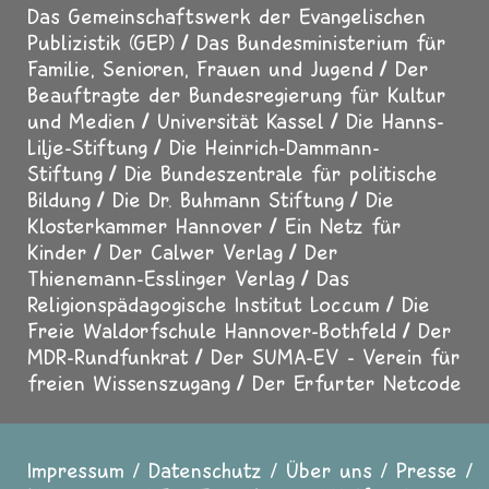
Das Gemeinschaftswerk der Evangelischen
Publizistik (GEP)
Das Bundesministerium für
Familie, Senioren, Frauen und Jugend
Der
Beauftragte der Bundesregierung für Kultur
und Medien
Universität Kassel
Die Hanns-
Lilje-Stiftung
Die Heinrich-Dammann-
Stiftung
Die Bundeszentrale für politische
Bildung
Die Dr. Buhmann Stiftung
Die
Klosterkammer Hannover
Ein Netz für
Kinder
Der Calwer Verlag
Der
Thienemann-Esslinger Verlag
Das
Religionspädagogische Institut Loccum
Die
Freie Waldorfschule Hannover-Bothfeld
Der
MDR-Rundfunkrat
Der SUMA-EV - Verein für
freien Wissenszugang
Der Erfurter Netcode
Impressum
Datenschutz
Über uns
Presse