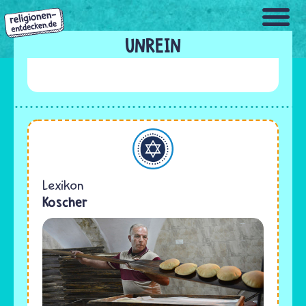
Direkt
zum
Inhalt
UNREIN
Judentum
Lexikon
Koscher