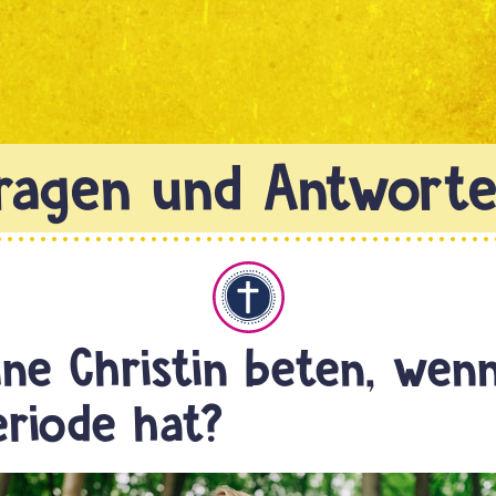
Christentum
ine Christin beten, wenn
eriode hat?