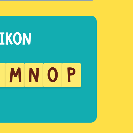
L
M
N
O
P