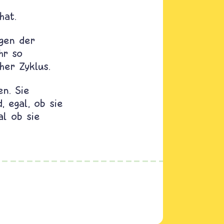
hat.
agen der
hr so
her Zyklus.
n. Sie
, egal, ob sie
al ob sie