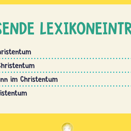
SENDE LEXIKONEINT
hristentum
Christentum
ann im Christentum
ristentum