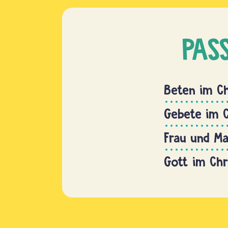
PAS
Beten im C
Gebete im 
Frau und M
Gott im Ch