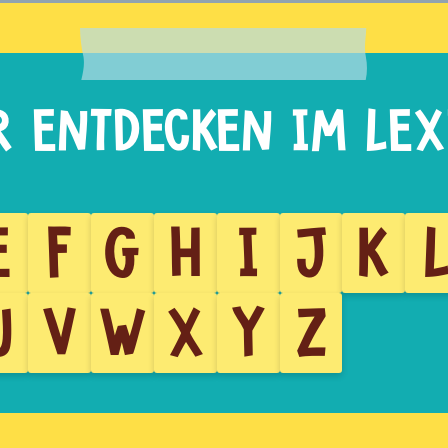
E
F
G
H
I
J
K
U
V
W
X
Y
Z