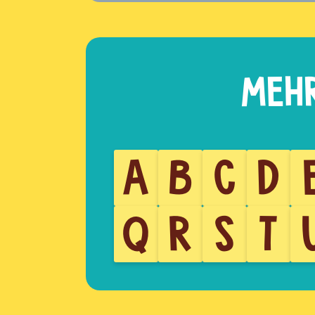
A
B
C
D
Q
R
S
T