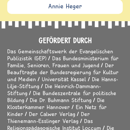
Annie Heger
GEFÖRDERT DURCH
Das Gemeinschaftswerk der Evangelischen
Publizistik (GEP)
Das Bundesministerium für
Familie, Senioren, Frauen und Jugend
Der
Beauftragte der Bundesregierung für Kultur
und Medien
Universität Kassel
Die Hanns-
Lilje-Stiftung
Die Heinrich-Dammann-
Stiftung
Die Bundeszentrale für politische
Bildung
Die Dr. Buhmann Stiftung
Die
Klosterkammer Hannover
Ein Netz für
Kinder
Der Calwer Verlag
Der
Thienemann-Esslinger Verlag
Das
Religionspädagogische Institut Loccum
Die