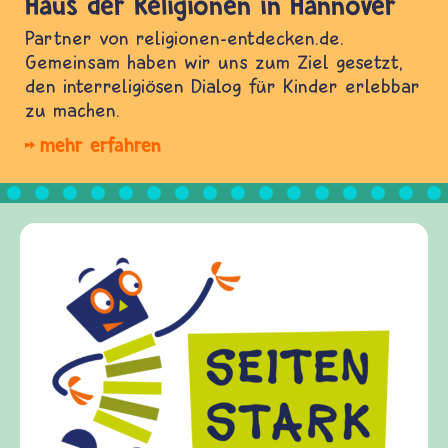
Haus der Religionen in Hannover
Partner von religionen-entdecken.de.
Gemeinsam haben wir uns zum Ziel gesetzt,
den interreligiösen Dialog für Kinder erlebbar
zu machen.
mehr erfahren
Frieden Fragen
frieden-fragen.de ist ein Internet-Angebot für
Kinder, Eltern und ErzieherInnen das zu
Fragen von Krieg und Frieden, Streit und
Gewalt informiert und einen Austausch zu
diesem Themenbereich ermöglicht. frieden-