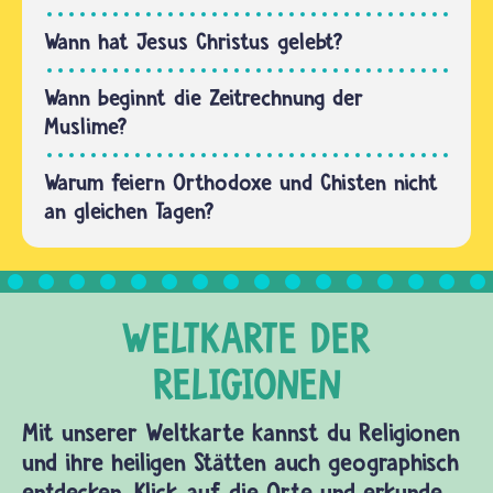
Jagdzeiten
abzupassen…
Wann hat Jesus Christus gelebt?
Wann beginnt die Zeitrechnung der
Muslime?
Warum feiern Orthodoxe und Chisten nicht
an gleichen Tagen?
Mit unserer Weltkarte kannst du Religionen
und ihre heiligen Stätten auch geographisch
entdecken. Klick auf die Orte und erkunde