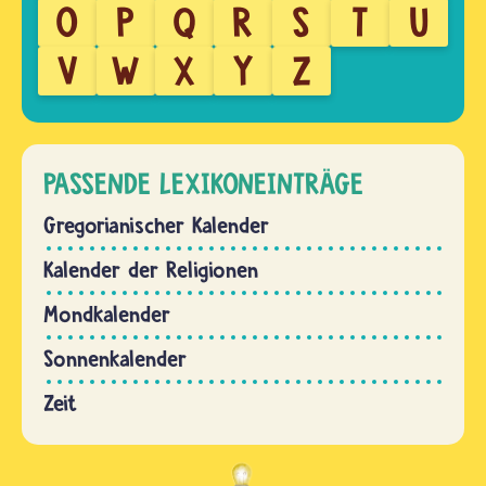
O
P
Q
R
S
T
U
V
W
X
Y
Z
PASSENDE LEXIKONEINTRÄGE
Gregorianischer Kalender
Kalender der Religionen
Mondkalender
Sonnenkalender
Zeit