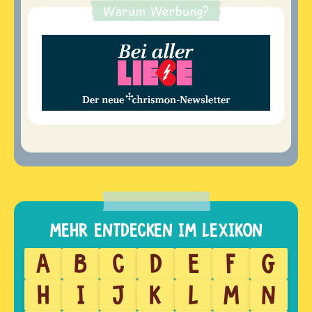
Warum Werbung?
A
B
C
D
E
F
G
H
I
J
K
L
M
N