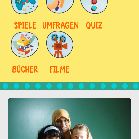
SPIELE
UMFRAGEN
QUIZ
BÜCHER
FILME