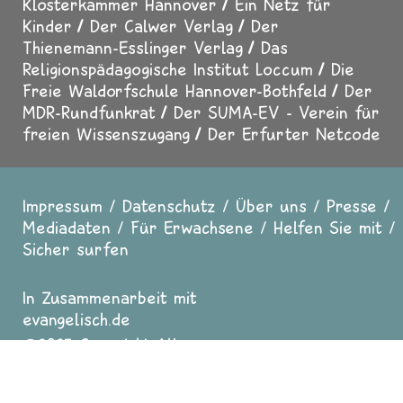
Klosterkammer Hannover
Ein Netz für
Kinder
Der Calwer Verlag
Der
Thienemann-Esslinger Verlag
Das
Religionspädagogische Institut Loccum
Die
Freie Waldorfschule Hannover-Bothfeld
Der
MDR-Rundfunkrat
Der SUMA-EV - Verein für
freien Wissenszugang
Der Erfurter Netcode
Impressum
Datenschutz
Über uns
Presse
Fußzeile
Mediadaten
Für Erwachsene
Helfen Sie mit
Sicher surfen
In Zusammenarbeit mit
evangelisch.de
2025 Copyright All
Rights reserved