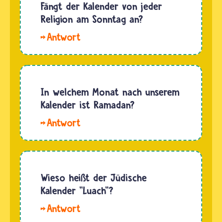
sich
Fängt der Kalender von jeder
ausschließlich
Religion am Sonntag an?
nach der
Hallo
Sonne,
Anne-
also
Sophie.
danach,
Nein, alle
wie lange
Kalender
In welchem Monat nach unserem
die Erde
beginnen
Kalender ist Ramadan?
braucht,
mit dem
um…
Hallo.
ersten
Ramadan
Tag des
ist der
ersten
neunte
Monats.
Monat
Wieso heißt der Jüdische
Das ist
des
Kalender "Luach"?
nur in
islamischen
wenigen
Hallo.
Kalenders.
Jahren
Vollständig