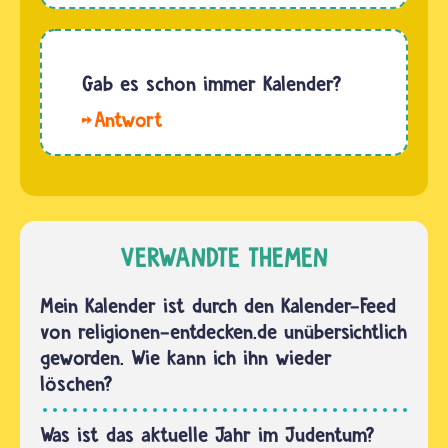
Dieser
ein…
heißt der
Kalender
Kalender
richtet
sogar
Gab es schon immer Kalender?
sich nach
Luach
dem
Hallo.
ha-
Mond.
Schon
Schana.
Daher…
immer
Luach
haben
bedeutet
die
Tafel und
Menschen
VERWANDTE THEMEN
Schana
ihre Zeit
heißt
eingeteilt,
Mein Kalender ist durch den Kalender-Feed
Jahr. Der
um
von religionen-entdecken.de unübersichtlich
Luach
Verabredungen
geworden. Wie kann ich ihn wieder
ha-…
zu
löschen?
treffen,
günstige
Was ist das aktuelle Jahr im Judentum?