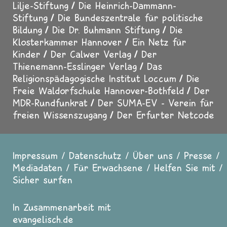
Lilje-Stiftung
Die Heinrich-Dammann-
Stiftung
Die Bundeszentrale für politische
Bildung
Die Dr. Buhmann Stiftung
Die
Klosterkammer Hannover
Ein Netz für
Kinder
Der Calwer Verlag
Der
Thienemann-Esslinger Verlag
Das
Religionspädagogische Institut Loccum
Die
Freie Waldorfschule Hannover-Bothfeld
Der
MDR-Rundfunkrat
Der SUMA-EV - Verein für
freien Wissenszugang
Der Erfurter Netcode
Impressum
Datenschutz
Über uns
Presse
Fußzeile
Mediadaten
Für Erwachsene
Helfen Sie mit
Sicher surfen
In Zusammenarbeit mit
evangelisch.de