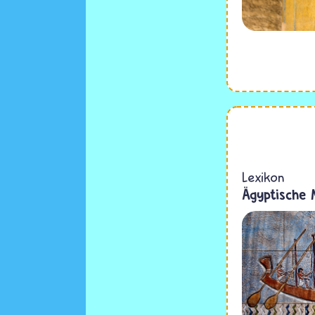
Lexikon
Ägyptische 