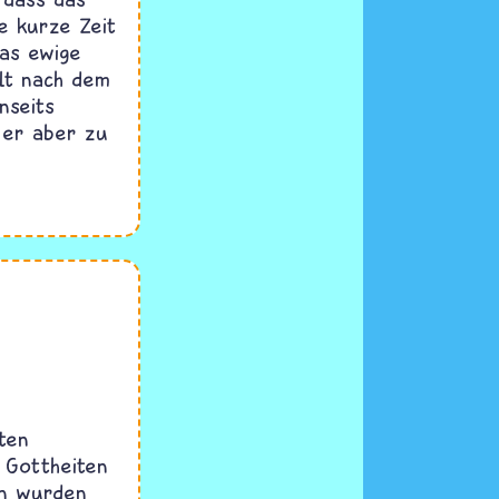
e kurze Zeit
das ewige
elt nach dem
nseits
 er aber zu
ten
 Gottheiten
en wurden