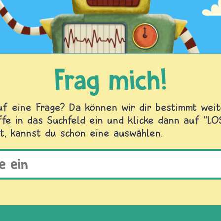
Frag mich!
f eine Frage? Da können wir dir bestimmt weite
fe in das Suchfeld ein und klicke dann auf "L
t, kannst du schon eine auswählen.