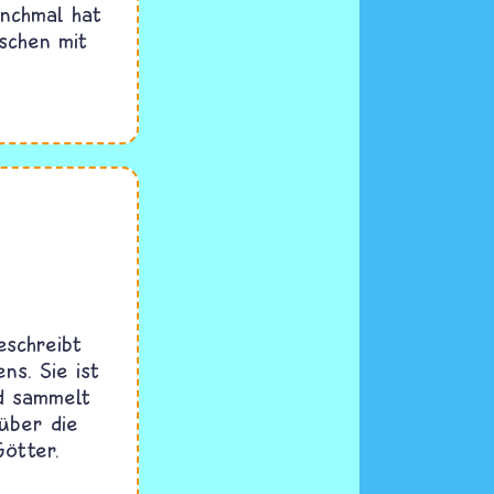
anchmal hat
schen mit
eschreibt
ns. Sie ist
nd sammelt
über die
Götter.