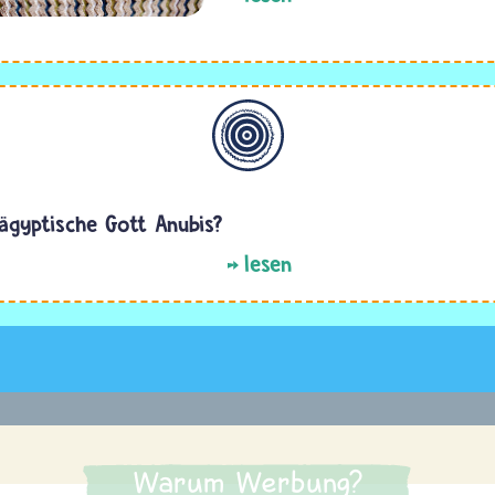
Allgemein
 ägyptische Gott Anubis?
lesen
Warum Werbung?