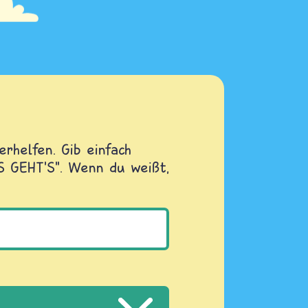
rhelfen. Gib einfach
OS GEHT'S". Wenn du weißt,