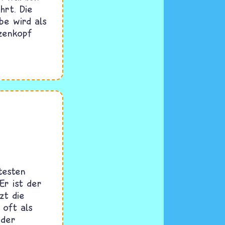
hrt. Die
be wird als
tzenkopf
testen
Er ist der
zt die
 oft als
oder