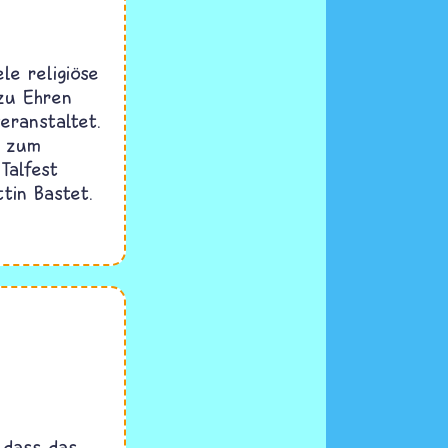
le religiöse
 zu Ehren
eranstaltet.
t zum
Talfest
tin Bastet.
 dass das