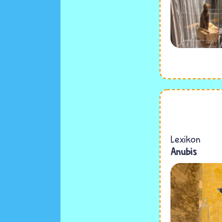
Lexikon
Anubis