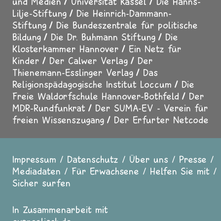
und Medien
Universität Kassel
Die Hanns-
Lilje-Stiftung
Die Heinrich-Dammann-
Stiftung
Die Bundeszentrale für politische
Bildung
Die Dr. Buhmann Stiftung
Die
Klosterkammer Hannover
Ein Netz für
Kinder
Der Calwer Verlag
Der
Thienemann-Esslinger Verlag
Das
Religionspädagogische Institut Loccum
Die
Freie Waldorfschule Hannover-Bothfeld
Der
MDR-Rundfunkrat
Der SUMA-EV - Verein für
freien Wissenszugang
Der Erfurter Netcode
Impressum
Datenschutz
Über uns
Presse
Fußzeile
Mediadaten
Für Erwachsene
Helfen Sie mit
Sicher surfen
In Zusammenarbeit mit