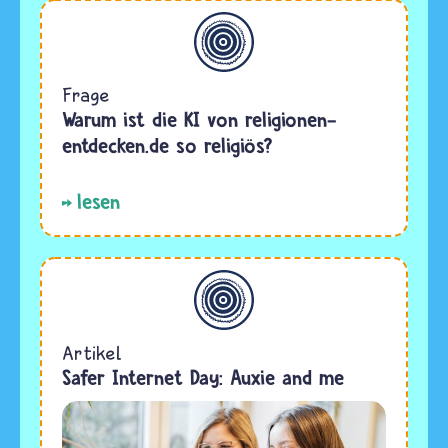
Allgemein
Frage
Warum ist die KI von religionen-
entdecken.de so religiös?
lesen
Allgemein
Artikel
Safer Internet Day: Auxie and me