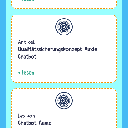
Allgemein
Artikel
Qualitätssicherungskonzept Auxie
Chatbot
lesen
Allgemein
Lexikon
Chatbot Auxie