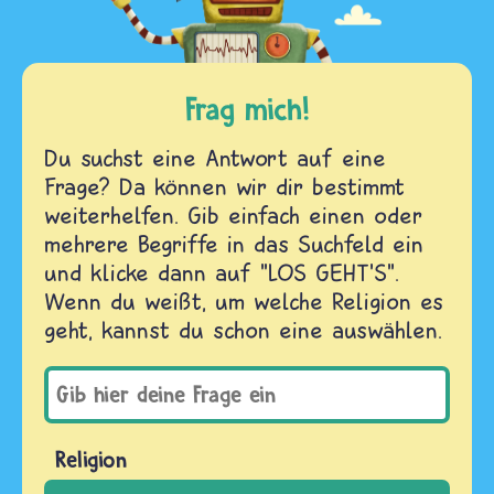
Frag mich!
Du suchst eine Antwort auf eine
Frage? Da können wir dir bestimmt
weiterhelfen. Gib einfach einen oder
mehrere Begriffe in das Suchfeld ein
und klicke dann auf "LOS GEHT'S".
Wenn du weißt, um welche Religion es
geht, kannst du schon eine auswählen.
Religion