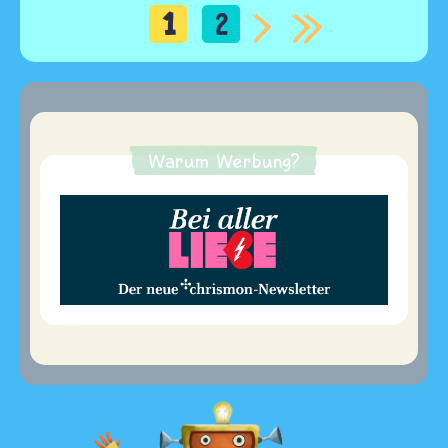
1
2
Seitennummerierung
Warum Werbung?