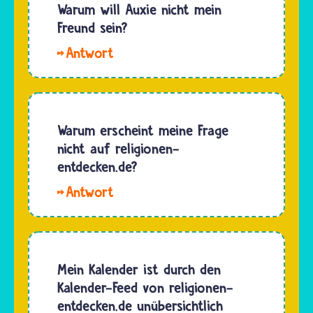
religionen-
Warum will Auxie nicht mein
Fragezeichen
entdecken.de
Freund sein?
steht für
surfst
die Quiz…
Hallo,
und
MBAPPE.
etwas
Auxie
über eine
kann
andere
nicht
Warum erscheint meine Frage
Religion
dein
nicht auf religionen-
herausfinden
Freund
entdecken.de?
willst,…
sein, weil
Hallo.
er nur
Wenn du
ein
deine
Programm
Frage auf
ist und
religionen-
Mein Kalender ist durch den
kein
entdecken.de
Kalender-Feed von religionen-
Mensch.
nirgendwo
entdecken.de unübersichtlich
Er hat