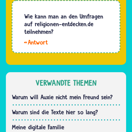
unsere
Texte auf
Redaktion
der
Wie kann man an den Umfragen
schicken
Website
auf religionen-entdecken.de
könnt,
sind
teilnehmen?
wenn
unterschiedlich
eine
Hallo,
lang.
Frage
Annabell.
Manche
zu…
Die
Fragen
Umfragen
sind in
befinden
wenigen
sich im
VERWANDTE THEMEN
Sätzen
unteren
zu…
Bereich
Warum will Auxie nicht mein Freund sein?
der
Startseite
Warum sind die Texte hier so lang?
von
religionen-
Meine digitale Familie