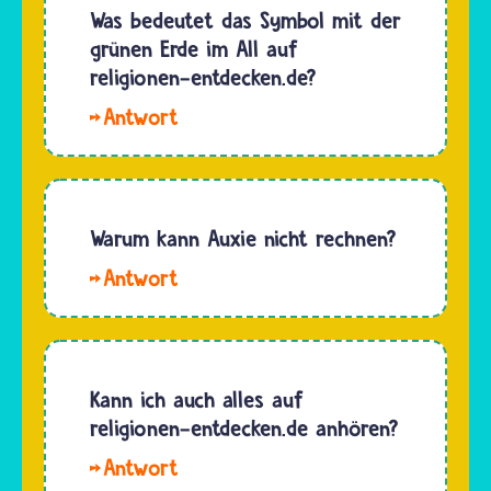
Auxie
Was bedeutet das Symbol mit der
Du
gibt dir
grünen Erde im All auf
findest
immer
religionen-entdecken.de?
es…
eine
Hallo.
kurze
Die
Antwort
Weltkugel
auf deine
ist ein
Frage.
Symbol
Warum kann Auxie nicht rechnen?
Der
für
Grund
Hallo.
Vielfalt
dafür ist,
Selbst
und
dass die…
wenn
deswegen
Auxie
das Logo
manchmal
Kann ich auch alles auf
von
ganz
religionen-entdecken.de anhören?
religionen-
einfache
entdecken.de.
Hallo,
Rechenaufgaben
Wenn du