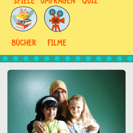
SPIELE
UMFRAGEN
QUIZ
BÜCHER
FILME