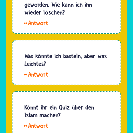
findest,
geworden. Wie kann ich ihn
keine
kann das
wieder löschen?
Gefühle…
verschiedene
Hallo,
Gründe
Stefan. Es
haben:Du
tut uns
hast…
leid, dass
unser
Was könnte ich basteln, aber was
Kalender-
Leichtes?
Feed
Hallo.
deinen
Auf
Kalender
religionen-
unübersichtlich
entdecken.de
macht.
findest
Könnt ihr ein Quiz über den
Da es uns
du eine
Islam machen?
wichtig
Anleitung,
ist,…
Hallo,
mit der