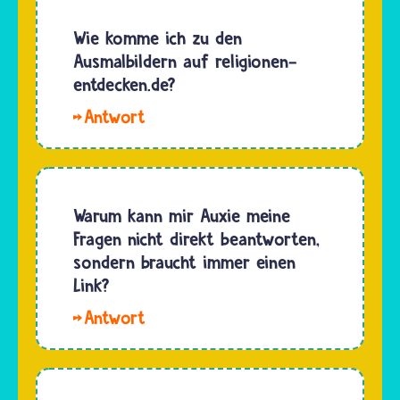
Spiele
preis:
zum
Wie komme ich zu den
Nenne vor
Thema
Ausmalbildern auf religionen-
allem…
Religionen
entdecken.de?
findest
Hallo,
du auf
Katrin.
dieser
Auf
Website
religionen-
und auf
entdecken.de
Warum kann mir Auxie meine
anderen,
gibt es
Fragen nicht direkt beantworten,
kindersicheren…
ein
sondern braucht immer einen
schönes
Link?
Ausmalbild
Hallo,
von
ich@bin_Cool!
Auxie,
Der
unserem
Chatbot
Chatbot.