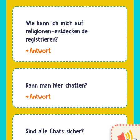
Roboter
heißt
Auxie.
Wie kann ich mich auf
Der Name
religionen-entdecken.de
kommt
registrieren?
von dem
Hallo
lateinischen
Petersdom.
Verb
Auf
„auxiliare“,
religionen-
das heißt
entdecken.de
Kann man hier chatten?
„helfen“.
gibt es
Denn
Hallo
kein
Auxie…
Mary.
Login für
Auf
User. Im
religionen-
Gegenteil:
entdecken.de
Sind alle Chats sicher?
Auf
kannst
dieser