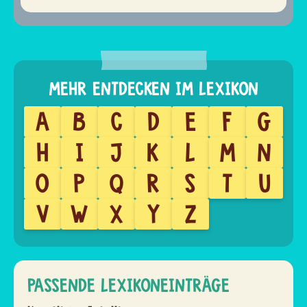
A
B
C
D
E
F
G
H
I
J
K
L
M
N
O
P
Q
R
S
T
U
V
W
X
Y
Z
PASSENDE LEXIKONEINTRÄGE