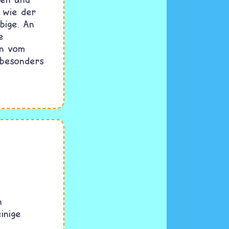
g wie der
bige. An
e
en vom
 besonders
n
inige