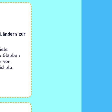
 Ländern zur
iele
n Glauben
h von
Schule.