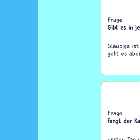
Frage
Gibt es in j
Gläubige is
geht es abe
Frage
Fängt der K
ersten Tag 