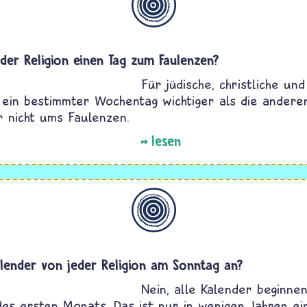
eder Religion einen Tag zum Faulenzen?
Für jüdische, christliche un
t ein bestimmter Wochentag wichtiger als die andere
r nicht ums Faulenzen.
lesen
Allgemein
alender von jeder Religion am Sonntag an?
Nein, alle Kalender beginne
des ersten Monats. Das ist nur in wenigen Jahren ei