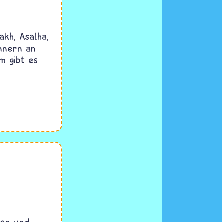
akh, Asalha,
innern an
m gibt es
nen und