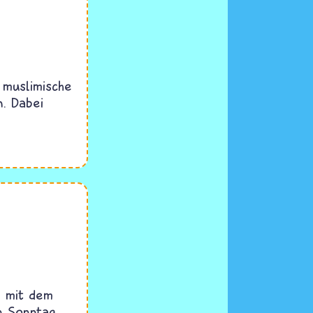
d muslimische
n. Dabei
n mit dem
n Sonntag.