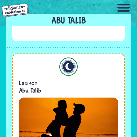
Direkt
zum
Inhalt
ABU TALIB
Islam
Lexikon
Abu Talib