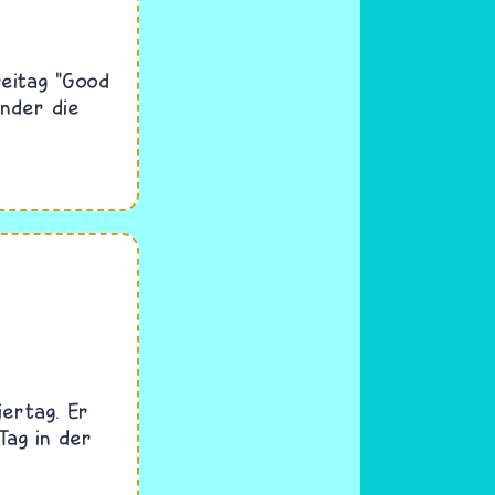
reitag "Good
änder die
iertag. Er
Tag in der