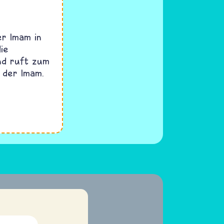
er Imam in
ie
nd ruft zum
 der Imam.