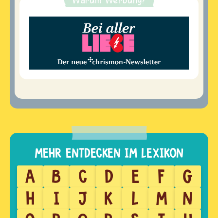
A
B
C
D
E
F
G
H
I
J
K
L
M
N