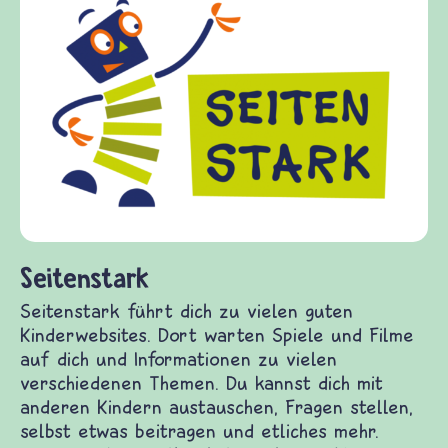
Frieden Fragen
frieden-fragen.de ist ein Internet-Angebot für
Kinder, Eltern und ErzieherInnen das zu
Fragen von Krieg und Frieden, Streit und
Gewalt informiert und einen Austausch zu
diesem Themenbereich ermöglicht. frieden-
fragen.de bietet Antworten auf wichtige
(Über-)Lebensfragen aus den Bereichen Krieg
und Frieden, Streit und Gewalt.