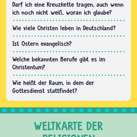
christlichen
Darf ich eine Kreuzkette tragen, auch wenn
und…
Glauben
ich noch nicht weiß, woran ich glaube?
bleiben
am
Wie viele Christen leben in Deutschland?
Karfreitag
in vielen
Ist Ostern evangelisch?
christlichen
Ländern
Welche bekannten Berufe gibt es im
die…
Christentum?
Wie heißt der Raum, in dem der
Gottesdienst stattfindet?