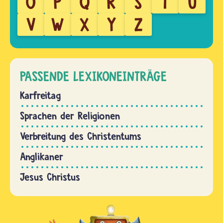
O
P
Q
R
S
T
U
V
W
X
Y
Z
PASSENDE LEXIKONEINTRÄGE
Karfreitag
Sprachen der Religionen
Verbreitung des Christentums
Anglikaner
Jesus Christus