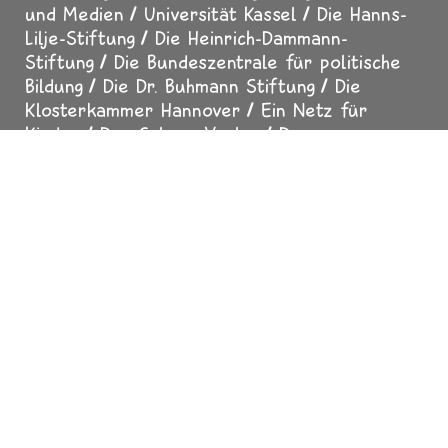
und Medien
Universität Kassel
Die Hanns-
Lilje-Stiftung
Die Heinrich-Dammann-
Stiftung
Die Bundeszentrale für politische
Bildung
Die Dr. Buhmann Stiftung
Die
Klosterkammer Hannover
Ein Netz für
Kinder
Der Calwer Verlag
Der
Thienemann-Esslinger Verlag
Das
Religionspädagogische Institut Loccum
Die
Freie Waldorfschule Hannover-Bothfeld
Der
MDR-Rundfunkrat
Der SUMA-EV - Verein für
freien Wissenszugang
Der Erfurter Netcode
Impressum
Datenschutz
Über uns
Presse
Fußzeile
Mediadaten
Für Erwachsene
Helfen Sie mit
Sicher surfen
In Zusammenarbeit mit