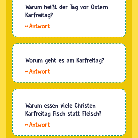
berichtet,
Warum heißt der Tag vor Ostern
dass
Karfreitag?
Petrus
Hallo
drei Mal
girlxxx.
Jesus
Die
verleugnet
Vorsilbe
hat.An
„Kar“
Worum geht es am Karfreitag?
Gründonnerstag
kommt
hat
Hallo
von
Jesus
Tim. Vor
„Chara“.
mit…
fast
Das ist
2000
Althochdeutsch,
Jahren
Warum essen viele Christen
bedeutet
rief
Karfreitag Fisch statt Fleisch?
„Trauer“
Jesus die
oder
Hallo
Menschen
„Wehklage“
Anni. Am
dazu auf,