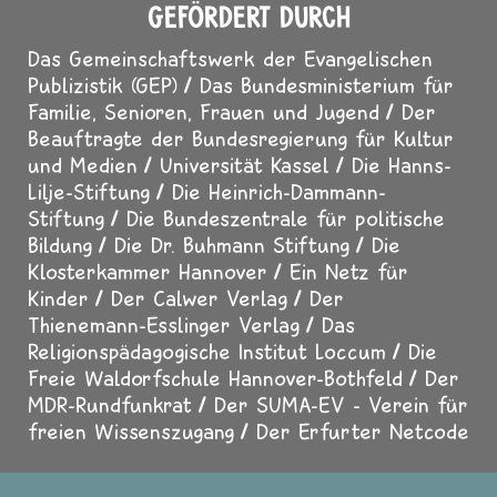
GEFÖRDERT DURCH
Das Gemeinschaftswerk der Evangelischen
Publizistik (GEP)
Das Bundesministerium für
Familie, Senioren, Frauen und Jugend
Der
Beauftragte der Bundesregierung für Kultur
und Medien
Universität Kassel
Die Hanns-
Lilje-Stiftung
Die Heinrich-Dammann-
Stiftung
Die Bundeszentrale für politische
Bildung
Die Dr. Buhmann Stiftung
Die
Klosterkammer Hannover
Ein Netz für
Kinder
Der Calwer Verlag
Der
Thienemann-Esslinger Verlag
Das
Religionspädagogische Institut Loccum
Die
Freie Waldorfschule Hannover-Bothfeld
Der
MDR-Rundfunkrat
Der SUMA-EV - Verein für
freien Wissenszugang
Der Erfurter Netcode