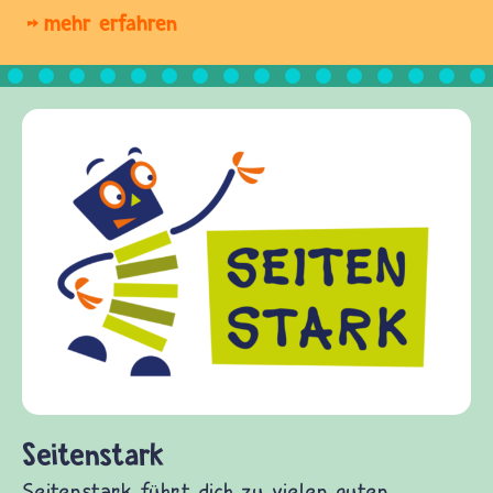
mehr erfahren
Frieden Fragen
frieden-fragen.de ist ein Internet
Kinder, Eltern und ErzieherInnen d
Fragen von Krieg und Frieden, Stre
Gewalt informiert und einen Austa
diesem Themenbereich ermöglicht. 
fragen.de bietet Antworten auf wi
(Über-)Lebensfragen aus den Berei
und Frieden, Streit und Gewalt.