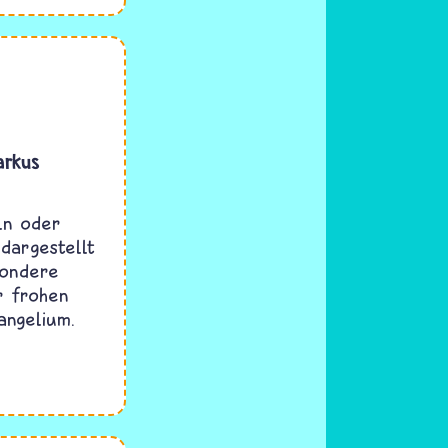
arkus
ln oder
dargestellt
sondere
r frohen
angelium.