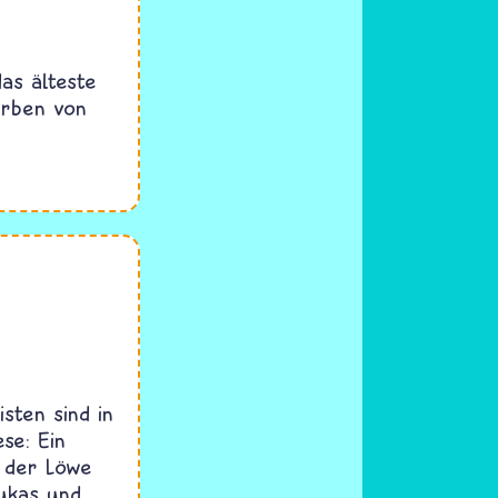
as älteste
erben von
sten sind in
ese: Ein
 der Löwe
Lukas und