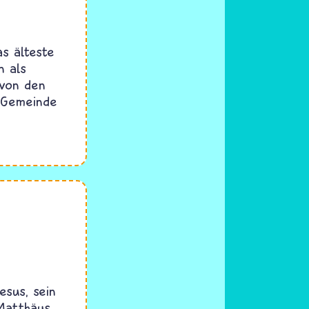
s älteste
n als
 von den
e Gemeinde
esus, sein
Matthäus