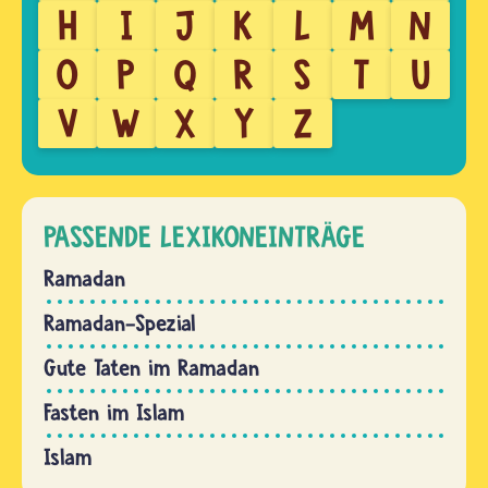
H
I
J
K
L
M
N
O
P
Q
R
S
T
U
V
W
X
Y
Z
PASSENDE LEXIKONEINTRÄGE
Ramadan
Ramadan-Spezial
Gute Taten im Ramadan
Fasten im Islam
Islam