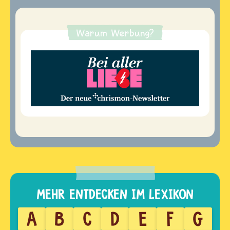
Warum Werbung?
A
B
C
D
E
F
G