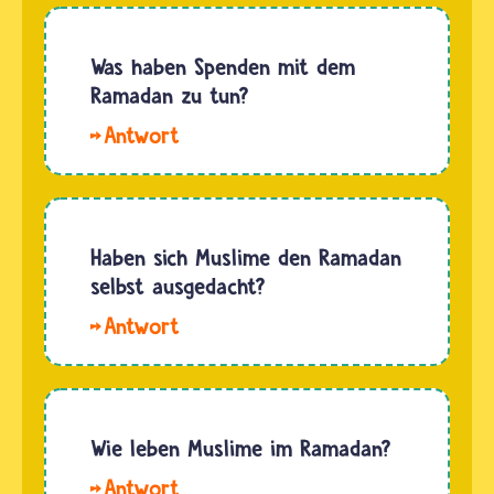
Jeder
Mensch
darf
Was haben Spenden mit dem
fasten,
Ramadan zu tun?
Gutes
Ein
tun, im
Gebot im
Koran
Ramadan
lesen und
ist es,
sich mit
Gutes zu
Haben sich Muslime den Ramadan
dem Islam
tun. Dazu
selbst ausgedacht?
beschäftigen.
gehört
Beten
Nein,
es auch,
ist…
für
hilfsbedürftigen
Musliminnen
Menschen
und
beizustehen.
Muslime
Wie leben Muslime im Ramadan?
Viele…
ist das
Wenn