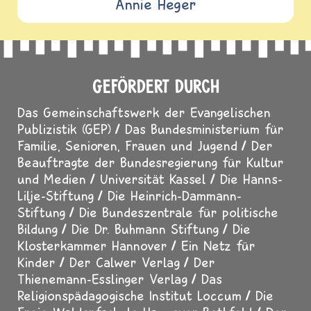
Annie Heger
GEFÖRDERT DURCH
Das Gemeinschaftswerk der Evangelischen
Publizistik (GEP)
Das Bundesministerium für
Familie, Senioren, Frauen und Jugend
Der
Beauftragte der Bundesregierung für Kultur
und Medien
Universität Kassel
Die Hanns-
Lilje-Stiftung
Die Heinrich-Dammann-
Stiftung
Die Bundeszentrale für politische
Bildung
Die Dr. Buhmann Stiftung
Die
Klosterkammer Hannover
Ein Netz für
Kinder
Der Calwer Verlag
Der
Thienemann-Esslinger Verlag
Das
Religionspädagogische Institut Loccum
Die