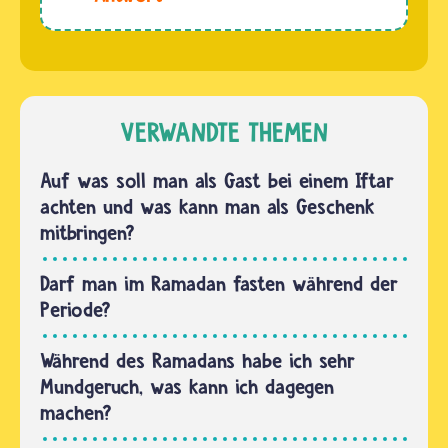
Fasten im
der
Ramadan
Ramadan
ein
im
Gebot
Sommer
von
liegt,
VERWANDTE THEMEN
Allah. Du
dann
findest
klingelt
Auf was soll man als Gast bei einem Iftar
es in der
der
achten und was kann man als Geschenk
Sure
Wecker in
mitbringen?
2:183
vielen
im…
muslimischen
Darf man im Ramadan fasten während der
Familien
Periode?
morgens
schon
Während des Ramadans habe ich sehr
sehr,
Mundgeruch, was kann ich dagegen
sehr…
machen?