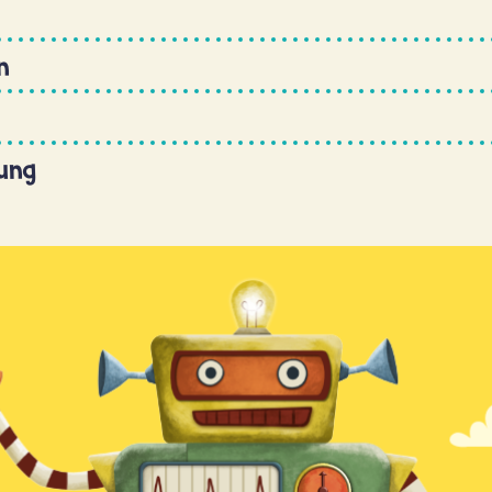
n
ung