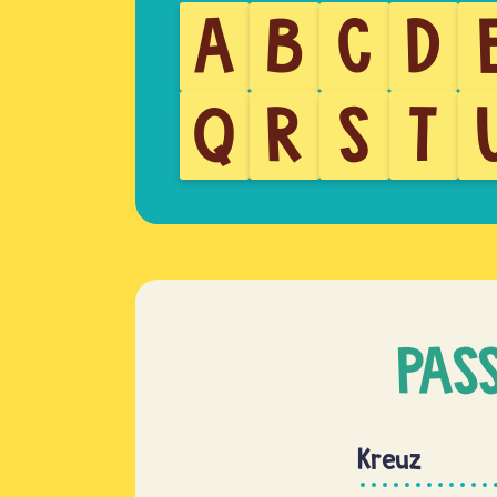
A
B
C
D
Q
R
S
T
PAS
Kreuz