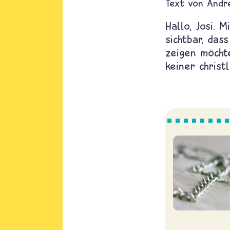
Text von
Andr
Hallo, Josi. 
sichtbar, das
zeigen möchte
keiner christ