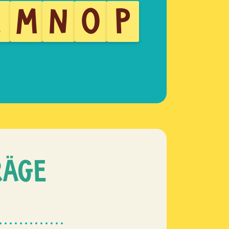
L
M
N
O
P
RÄGE