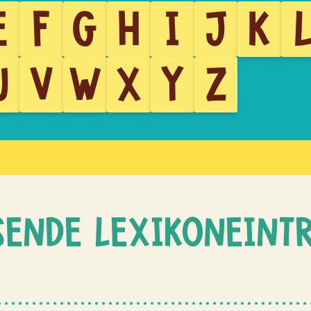
E
F
G
H
I
J
K
U
V
W
X
Y
Z
SENDE LEXIKONEINT