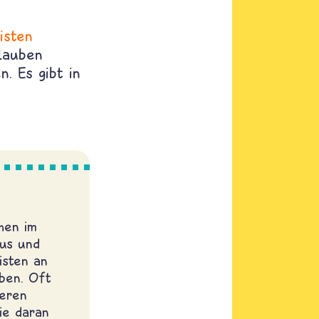
isten
lauben
n. Es gibt in
chen im
sus und
isten an
ben. Oft
eren
ie daran