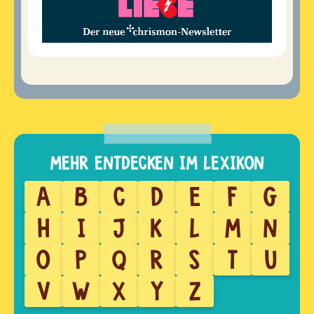
A
B
C
D
E
F
G
H
I
J
K
L
M
N
O
P
Q
R
S
T
U
V
W
X
Y
Z