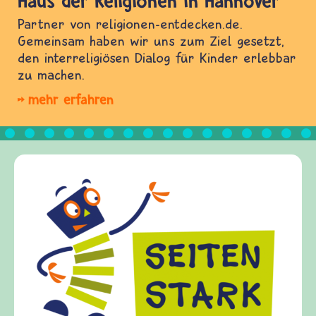
Haus der Religionen in Hannover
Partner von religionen-entdecken.de.
Gemeinsam haben wir uns zum Ziel gesetzt,
den interreligiösen Dialog für Kinder erlebbar
zu machen.
mehr erfahren
Frieden
frieden-f
Kinder, E
Fragen vo
Gewalt in
diesem Th
fragen.de