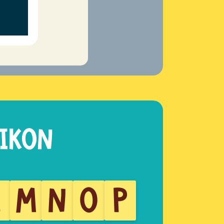
L
M
N
O
P