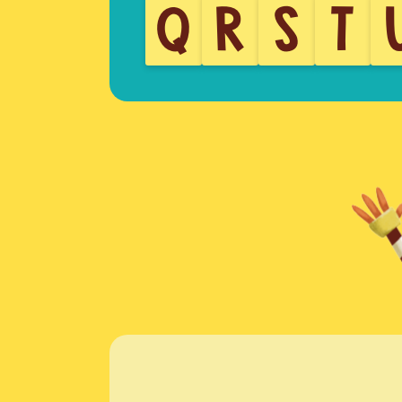
Q
R
S
T