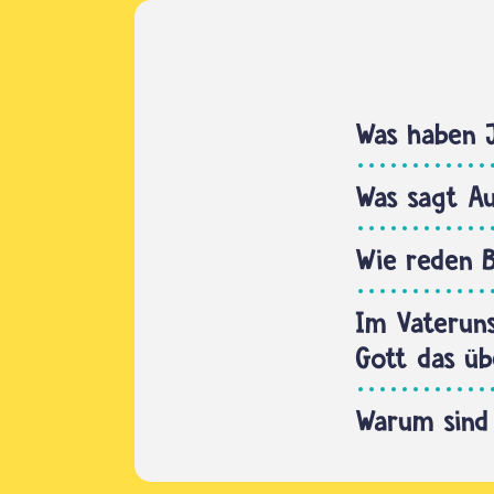
Was haben 
Was sagt A
Wie reden B
Im Vateruns
Gott das üb
Warum sind 