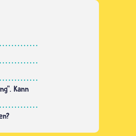
ng". Kann
en?