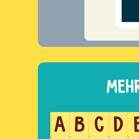
A
B
C
D