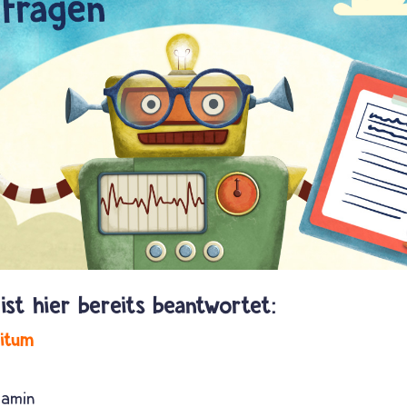
itum
jamin