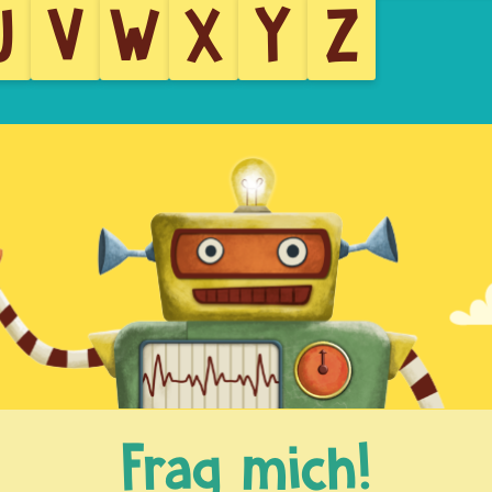
U
V
W
X
Y
Z
Frag mich!