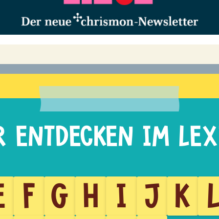
E
F
G
H
I
J
K