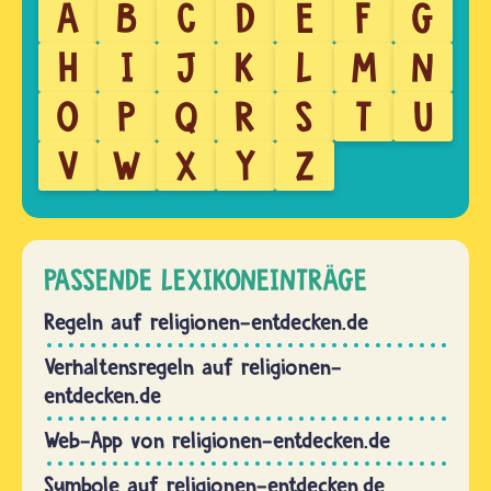
A
B
C
D
E
F
G
H
I
J
K
L
M
N
O
P
Q
R
S
T
U
V
W
X
Y
Z
PASSENDE LEXIKONEINTRÄGE
Regeln auf religionen-entdecken.de
Verhaltensregeln auf religionen-
entdecken.de
Web-App von religionen-entdecken.de
Symbole auf religionen-entdecken.de