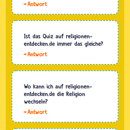
Hallo,
Abdulah.
Nein,
Auxie
kann mit
Ist das Quiz auf religionen-
dir nicht
entdecken.de immer das gleiche?
auf
Hallo,
Türkisch
Tay tay.
schreiben.
Die Quiz,
Er
die es
versteht
bereits
Wo kann ich auf religionen-
in der
auf
entdecken.de die Religion
Regel
religionen-
wechseln?
eure
entdecken.de
Fragen in
Hallo,
gibt,
anderen…
Sebastian.
bleiben
Wenn du
gleich.