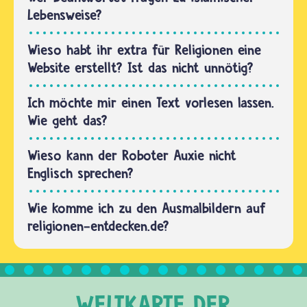
Artikel
Umfragen
Lebensweise?
von…
und eine
Weltkarte
Wieso habt ihr extra für Religionen eine
für euch.
Website erstellt? Ist das nicht unnötig?
Wir
arbeiten
Ich möchte mir einen Text vorlesen lassen.
auch
Wie geht das?
immer
an…
Wieso kann der Roboter Auxie nicht
Englisch sprechen?
Wie komme ich zu den Ausmalbildern auf
religionen-entdecken.de?