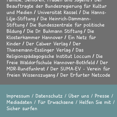
Beauftragte der Bundesregierung für Kultur
und Medien
Universität Kassel
Die Hanns-
Lilje-Stiftung
Die Heinrich-Dammann-
Stiftung
Die Bundeszentrale für politische
Bildung
Die Dr. Buhmann Stiftung
Die
Klosterkammer Hannover
Ein Netz für
Kinder
Der Calwer Verlag
Der
Thienemann-Esslinger Verlag
Das
Religionspädagogische Institut Loccum
Die
Freie Waldorfschule Hannover-Bothfeld
Der
MDR-Rundfunkrat
Der SUMA-EV - Verein für
freien Wissenszugang
Der Erfurter Netcode
Impressum
Datenschutz
Über uns
Presse
Fußzeile
Mediadaten
Für Erwachsene
Helfen Sie mit
Sicher surfen