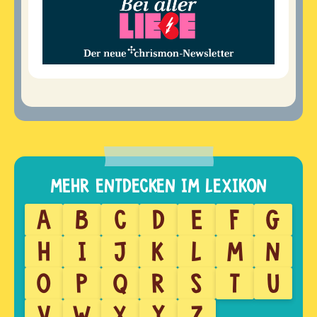
A
B
C
D
E
F
G
H
I
J
K
L
M
N
O
P
Q
R
S
T
U
V
W
X
Y
Z