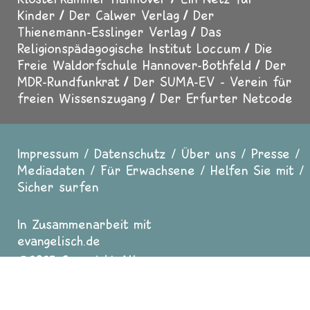
Kinder
Der Calwer Verlag
Der
Thienemann-Esslinger Verlag
Das
Religionspädagogische Institut Loccum
Die
Freie Waldorfschule Hannover-Bothfeld
Der
MDR-Rundfunkrat
Der SUMA-EV - Verein für
freien Wissenszugang
Der Erfurter Netcode
Impressum
Datenschutz
Über uns
Presse
Fußzeile
Mediadaten
Für Erwachsene
Helfen Sie mit
Sicher surfen
In Zusammenarbeit mit
evangelisch.de
2025 Copyright All
Rights reserved