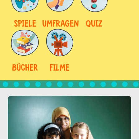
SPIELE
UMFRAGEN
QUIZ
BÜCHER
FILME