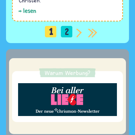
Christen.
lesen
1
2
Seitennummerierung
Warum Werbung?