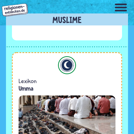
Direkt
zum
Inhalt
MUSLIME
Islam
Lexikon
Umma