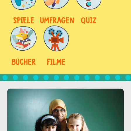
SPIELE
UMFRAGEN
QUIZ
BÜCHER
FILME