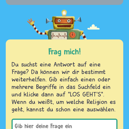
Frag mich!
Du suchst eine Antwort auf eine
Frage? Da können wir dir bestimmt
weiterhelfen. Gib einfach einen oder
mehrere Begriffe in das Suchfeld ein
und klicke dann auf "LOS GEHT'S".
Wenn du weißt, um welche Religion es
geht, kannst du schon eine auswählen.