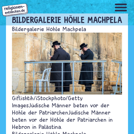
Direkt
zum
Inhalt
BILDERGALERIE HÖHLE MACHPELA
Bildergalerie Höhle Machpela
Giflishtih/iStockphoto/Getty
Images
Jüdische Männer beten vor der
Höhle der Patriarchen
Jüdische Männer
beten vor der Höhle der Patriarchen in
Hebron in Palästina.
Bildergalerie Höhle Machpela