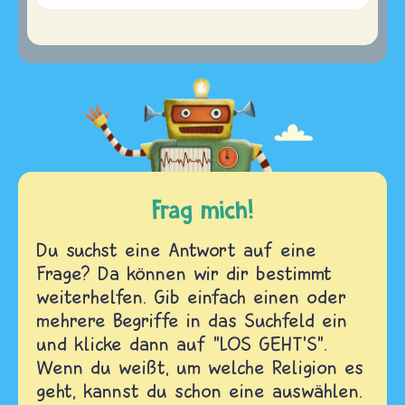
Frag mich!
Du suchst eine Antwort auf eine
Frage? Da können wir dir bestimmt
weiterhelfen. Gib einfach einen oder
mehrere Begriffe in das Suchfeld ein
und klicke dann auf "LOS GEHT'S".
Wenn du weißt, um welche Religion es
geht, kannst du schon eine auswählen.