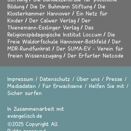
Bildung
Die Dr. Buhmann Stiftung
Die
Klosterkammer Hannover
Ein Netz für
Kinder
Der Calwer Verlag
Der
Thienemann-Esslinger Verlag
Das
Religionspädagogische Institut Loccum
Die
Freie Waldorfschule Hannover-Bothfeld
Der
MDR-Rundfunkrat
Der SUMA-EV - Verein für
freien Wissenszugang
Der Erfurter Netcode
Impressum
Datenschutz
Über uns
Presse
Fußzeile
Mediadaten
Für Erwachsene
Helfen Sie mit
Sicher surfen
In Zusammenarbeit mit
evangelisch.de
2025 Copyright All
Rights reserved