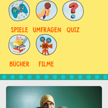
SPIELE
UMFRAGEN
QUIZ
BÜCHER
FILME