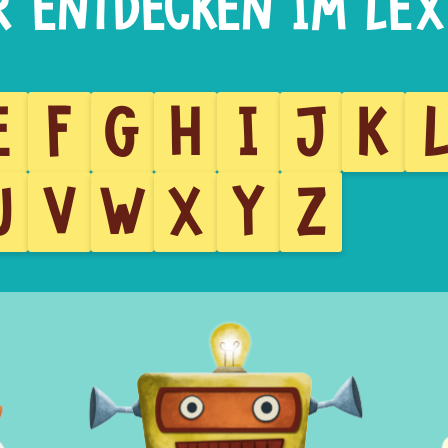
E
F
G
H
I
J
K
U
V
W
X
Y
Z