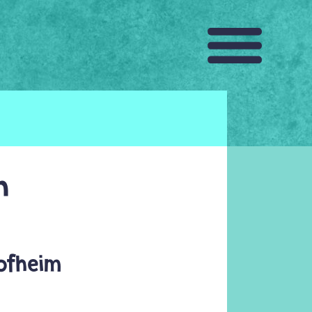
n
Hofheim