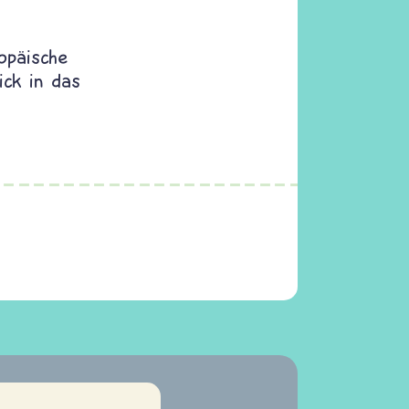
opäische
ck in das