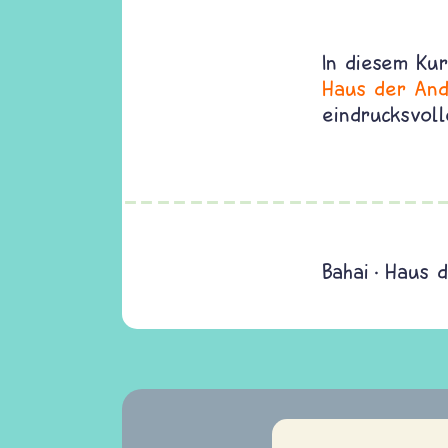
In diesem Ku
Haus der And
eindrucksvol
Bahai
Haus d