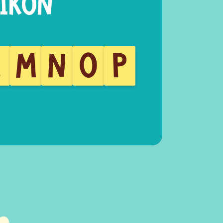
L
M
N
O
P