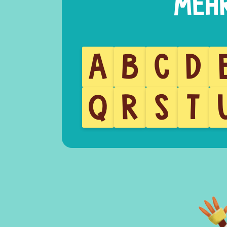
A
B
C
D
Q
R
S
T