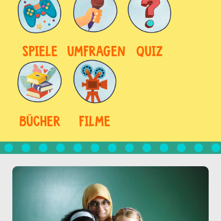
SPIELE
UMFRAGEN
QUIZ
BÜCHER
FILME