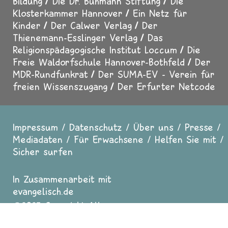
Bildung
Die Dr. Buhmann Stiftung
Die
Klosterkammer Hannover
Ein Netz für
Kinder
Der Calwer Verlag
Der
Thienemann-Esslinger Verlag
Das
Religionspädagogische Institut Loccum
Die
Freie Waldorfschule Hannover-Bothfeld
Der
MDR-Rundfunkrat
Der SUMA-EV - Verein für
freien Wissenszugang
Der Erfurter Netcode
Impressum
Datenschutz
Über uns
Presse
Fußzeile
Mediadaten
Für Erwachsene
Helfen Sie mit
Sicher surfen
In Zusammenarbeit mit
evangelisch.de
2025 Copyright All
Rights reserved