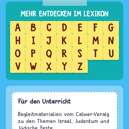
A
B
C
D
E
F
G
H
I
J
K
L
M
N
O
P
Q
R
S
T
U
V
W
X
Y
Z
Für den Unterricht
Begleitmaterialien vom Calwer-Veralg
zu den Themen Israel, Judentum und
Jüdische Feste