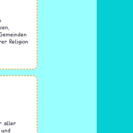
n
ben,
n Gemeinden
er Religion
 aller
d und