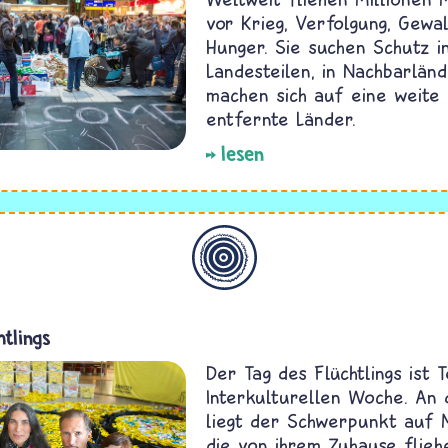
vor Krieg, Verfolgung, Gewa
Hunger. Sie suchen Schutz i
Landesteilen, in Nachbarlän
machen sich auf eine weite 
entfernte Länder.
lesen
Allgemein
htlings
Der Tag des Flüchtlings ist T
Interkulturellen Woche. An 
liegt der Schwerpunkt auf 
die von ihrem Zuhause flieh