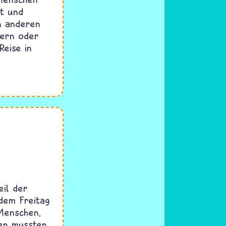
lt und
n anderen
dern oder
Reise in
eil der
dem Freitag
Menschen,
en mussten.