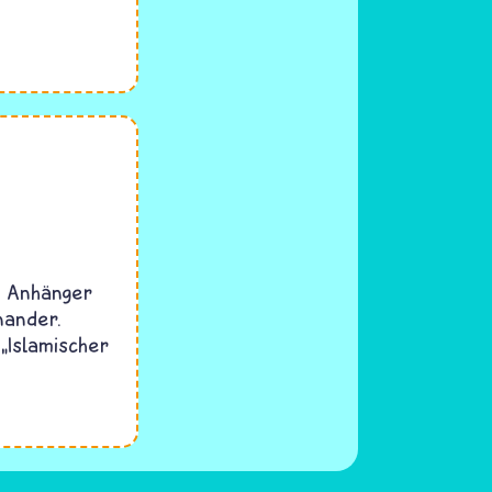
e Anhänger
nander.
„Islamischer