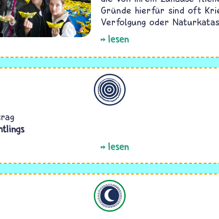
Gründe hierfür sind oft Kri
Verfolgung oder Naturkatas
lesen
Allgemein
trag
htlings
lesen
Islam