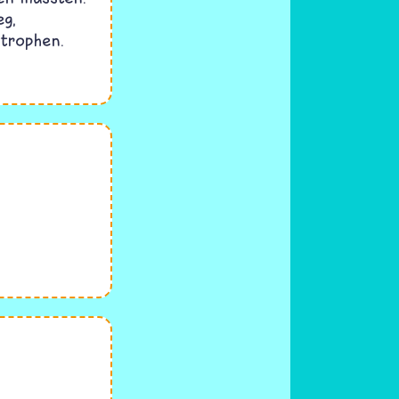
eg,
trophen.