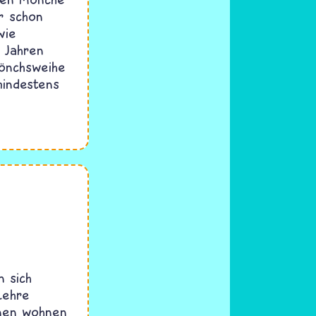
r schon
wie
i Jahren
Mönchsweihe
indestens
n sich
Lehre
hnen wohnen