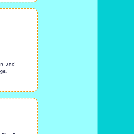
en und
ge.