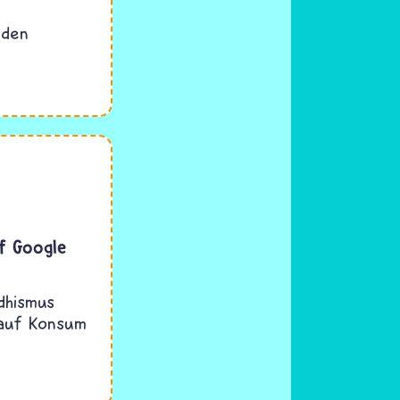
 den
uf Google
dhismus
 auf Konsum