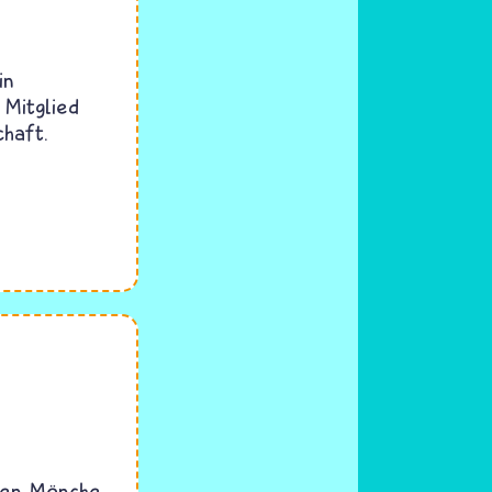
in
 Mitglied
haft.
ten Mönche