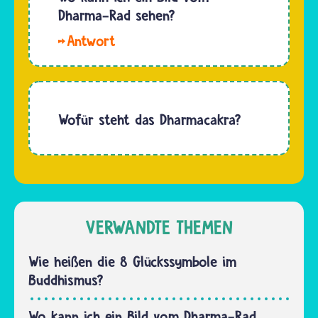
Dharma-Rad sehen?
Hallo,
Lala. Im
Lexikon-
Eintrag
zum
Wofür steht das Dharmacakra?
Dharma-
Rad ist
ein Foto
davon zu
sehen.
VERWANDTE THEMEN
Auch das
Symbol
Wie heißen die 8 Glückssymbole im
für den
Buddhismus?
Buddhismus
auf…
Wo kann ich ein Bild vom Dharma-Rad