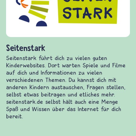
Frage
Gewal
diese
frage
(Über
und F
Seitenstark
eitenstark führt dich zu vielen guten
inderwebsites. Dort warten Spiele und Filme auf
ich und Informationen zu vielen verschiedenen
hemen. Du kannst dich mit anderen Kindern
ustauschen, Fragen stellen, selbst etwas
eitragen und etliches mehr. seitenstark.de selbst
ält auch eine Menge Spaß und Wissen über das
nternet für dich bereit.