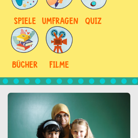
SPIELE
UMFRAGEN
QUIZ
BÜCHER
FILME