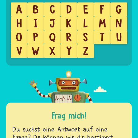
A
B
C
D
E
F
G
H
I
J
K
L
M
N
O
P
Q
R
S
T
U
V
W
X
Y
Z
Frag mich!
Du suchst eine Antwort auf eine
Frage? Da können wir dir bestimmt