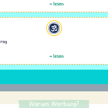
lesen
Hinduismus
trag
lesen
Warum Werbung?