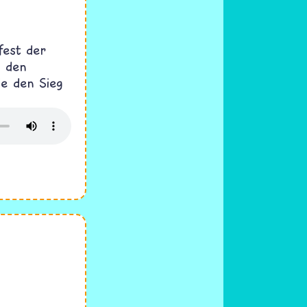
sfest der
e den
ie den Sieg