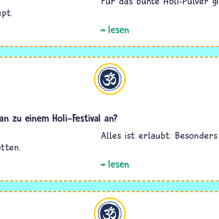
Für das bunte Holi-Pulver gi
pt.
lesen
Hinduismus
n zu einem Holi-Festival an?
Alles ist erlaubt. Besonders
tten.
lesen
Hinduismus