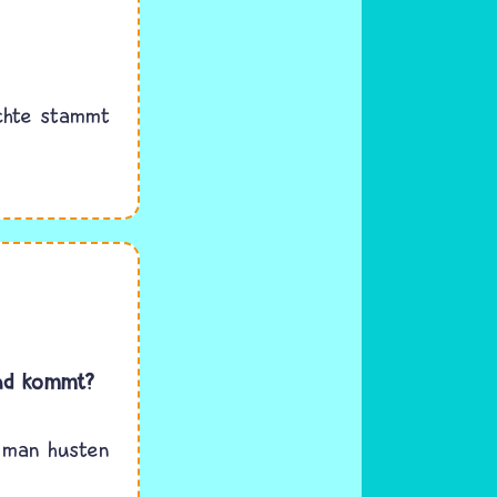
ichte stammt
und kommt?
s man husten