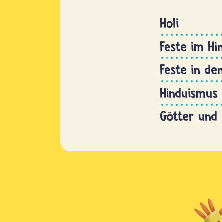
Holi
Feste im Hi
Feste in de
Hinduismus
Götter und 