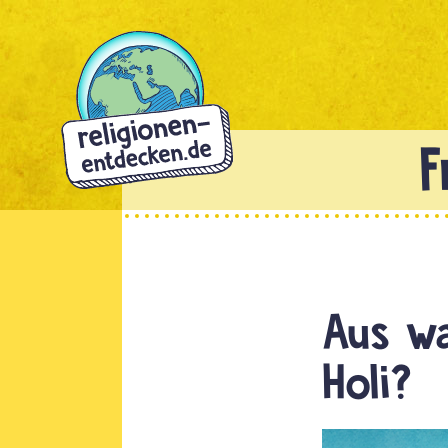
Direkt
zum
Inhalt
Aus wa
Holi?