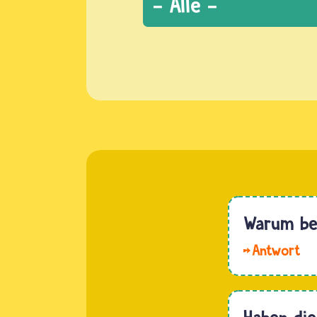
Warum bew
Stefan,
Lea und
Ella. Zu
Haben die