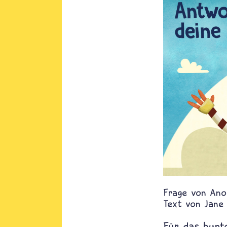
Ano
Text von
Jane
Für das bun