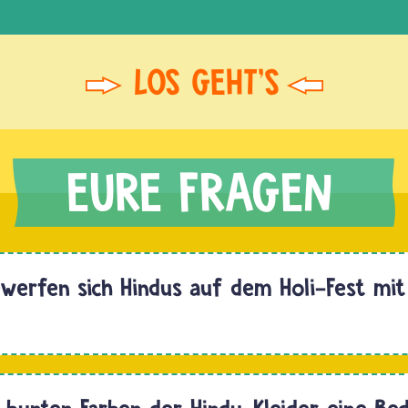
erfen sich Hindus auf dem Holi-Fest mit
Hallo
 bunten Farben der Hindu-Kleider eine Be