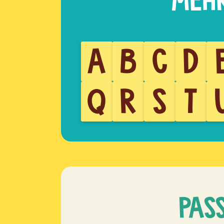
A
B
C
D
Q
R
S
T
PAS