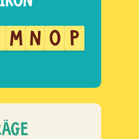
L
M
N
O
P
RÄGE