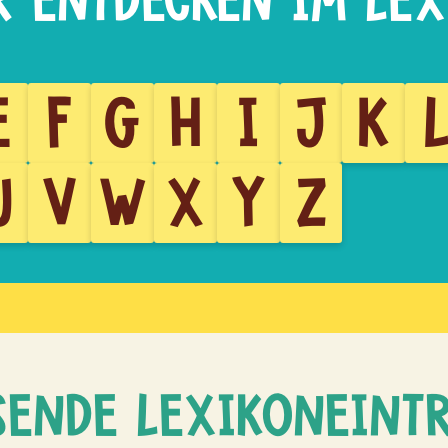
E
F
G
H
I
J
K
U
V
W
X
Y
Z
SENDE LEXIKONEINT