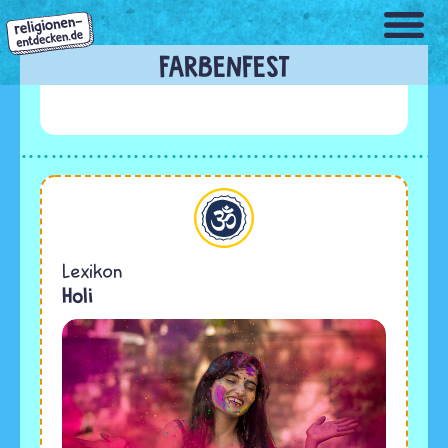
Direkt
zum
Inhalt
FARBENFEST
Hinduismus
Lexikon
Holi