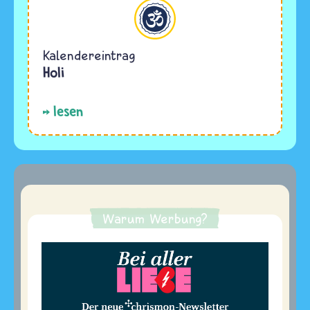
Hinduismus
Kalendereintrag
Holi
lesen
Warum Werbung?