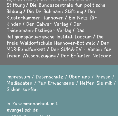
Stiftung
Die Bundeszentrale für politische
Bildung
Die Dr. Buhmann Stiftung
Die
Klosterkammer Hannover
Ein Netz für
Kinder
Der Calwer Verlag
Der
Thienemann-Esslinger Verlag
Das
Religionspädagogische Institut Loccum
Die
Freie Waldorfschule Hannover-Bothfeld
Der
MDR-Rundfunkrat
Der SUMA-EV - Verein für
freien Wissenszugang
Der Erfurter Netcode
Impressum
Datenschutz
Über uns
Presse
Fußzeile
Mediadaten
Für Erwachsene
Helfen Sie mit
Sicher surfen
In Zusammenarbeit mit
evangelisch.de
2025 Copyright All