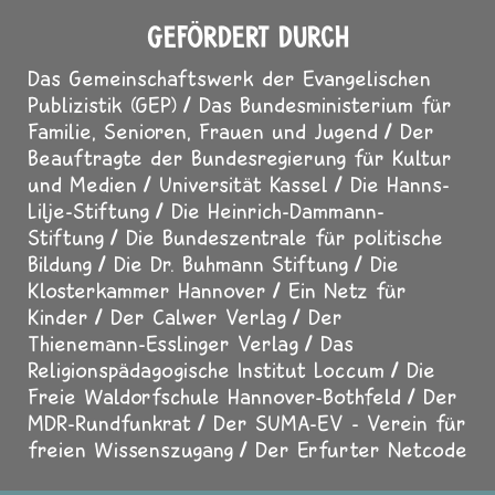
GEFÖRDERT DURCH
Das Gemeinschaftswerk der Evangelischen
Publizistik (GEP)
Das Bundesministerium für
Familie, Senioren, Frauen und Jugend
Der
Beauftragte der Bundesregierung für Kultur
und Medien
Universität Kassel
Die Hanns-
Lilje-Stiftung
Die Heinrich-Dammann-
Stiftung
Die Bundeszentrale für politische
Bildung
Die Dr. Buhmann Stiftung
Die
Klosterkammer Hannover
Ein Netz für
Kinder
Der Calwer Verlag
Der
Thienemann-Esslinger Verlag
Das
Religionspädagogische Institut Loccum
Die
Freie Waldorfschule Hannover-Bothfeld
Der
MDR-Rundfunkrat
Der SUMA-EV - Verein für
freien Wissenszugang
Der Erfurter Netcode