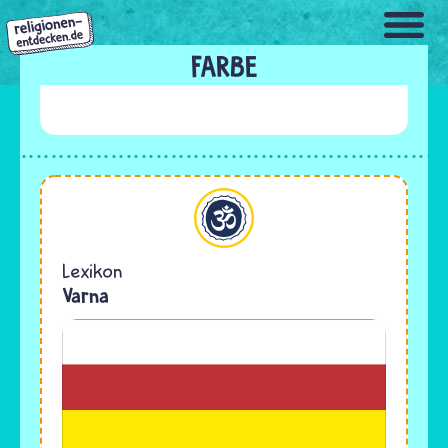
Direkt
zum
Inhalt
FARBE
Hinduismus
Lexikon
Varna