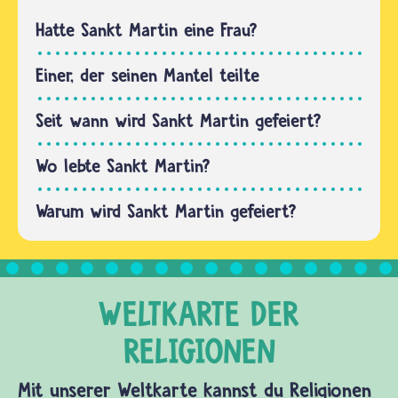
– und
sogar
dort
Hatte Sankt Martin eine Frau?
viele…
wahrscheinlich
in dem
Einer, der seinen Mantel teilte
Ort
Sabaria. Vermutlich
Seit wann wird Sankt Martin gefeiert?
wurde er
im…
Wo lebte Sankt Martin?
Warum wird Sankt Martin gefeiert?
Mit unserer Weltkarte kannst du Religionen