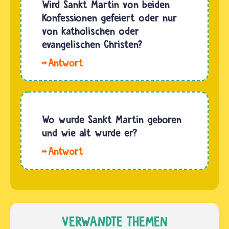
Priester
Wird Sankt Martin von beiden
ziehen
während
Konfessionen gefeiert oder nur
sie in
der
von katholischen oder
Gruppen
Passionszeit
evangelischen Christen?
mit
ein
Beuteln…
Hallo
violettes
susan1234.
Gewand.
Beide
Denn
Konfessionen
Violett
feiern
Wo wurde Sankt Martin geboren
ist die
Sankt
und wie alt wurde er?
liturgische…
Martin. An
Hallo.
den
Sankt
Veranstaltungen
Martin
am
wurde in
Martins-
Ungarn
Tag
geboren
VERWANDTE THEMEN
nehmen