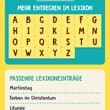
A
B
C
D
E
F
G
H
I
J
K
L
M
N
O
P
Q
R
S
T
U
V
W
X
Y
Z
PASSENDE LEXIKONEINTRÄGE
Martinstag
Farben im Christentum
Liturgie