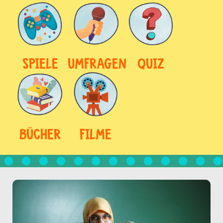
SPIELE
UMFRAGEN
QUIZ
BÜCHER
FILME