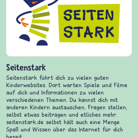
frieden
Kinder,
Fragen 
Gewalt 
diesem 
fragen.
(Über-)
und Fri
itenstark
itenstark führt dich zu vielen guten
nderwebsites. Dort warten Spiele und Filme auf
ch und Informationen zu vielen verschiedenen
emen. Du kannst dich mit anderen Kindern
stauschen, Fragen stellen, selbst etwas beitragen
 etliches mehr. seitenstark.de selbst hält auch
ne Menge Spaß und Wissen über das Internet für