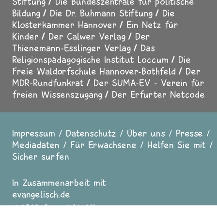
Stiftung
Die Bundeszentrale für politische
Bildung
Die Dr. Buhmann Stiftung
Die
Klosterkammer Hannover
Ein Netz für
Kinder
Der Calwer Verlag
Der
Thienemann-Esslinger Verlag
Das
Religionspädagogische Institut Loccum
Die
Freie Waldorfschule Hannover-Bothfeld
Der
MDR-Rundfunkrat
Der SUMA-EV - Verein für
freien Wissenszugang
Der Erfurter Netcode
Impressum
Datenschutz
Über uns
Presse
Fußzeile
Mediadaten
Für Erwachsene
Helfen Sie mit
Sicher surfen
In Zusammenarbeit mit
evangelisch.de
2025 Copyright All