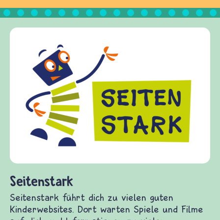
Frieden Fragen
frieden-fragen.de ist ein Internet-Angebot für
Kinder, Eltern und ErzieherInnen das zu
Fragen von Krieg und Frieden, Streit und
Gewalt informiert und einen Austausch zu
diesem Themenbereich ermöglicht. frieden-
fragen.de bietet Antworten auf wichtige
(Über-)Lebensfragen aus den Bereichen Krieg
und Frieden, Streit und Gewalt.