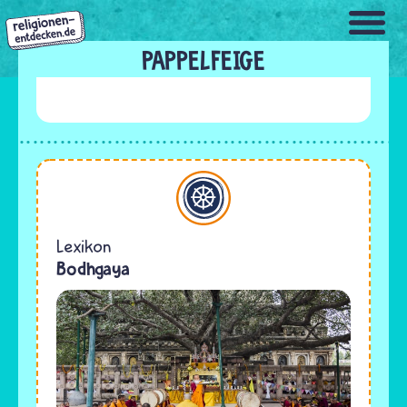
Direkt
zum
Inhalt
PAPPELFEIGE
Buddhismus
Lexikon
Bodhgaya