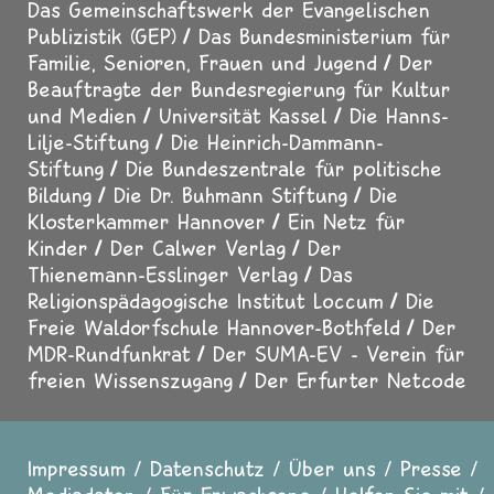
Das Gemeinschaftswerk der Evangelischen
Publizistik (GEP)
Das Bundesministerium für
Familie, Senioren, Frauen und Jugend
Der
Beauftragte der Bundesregierung für Kultur
und Medien
Universität Kassel
Die Hanns-
Lilje-Stiftung
Die Heinrich-Dammann-
Stiftung
Die Bundeszentrale für politische
Bildung
Die Dr. Buhmann Stiftung
Die
Klosterkammer Hannover
Ein Netz für
Kinder
Der Calwer Verlag
Der
Thienemann-Esslinger Verlag
Das
Religionspädagogische Institut Loccum
Die
Freie Waldorfschule Hannover-Bothfeld
Der
MDR-Rundfunkrat
Der SUMA-EV - Verein für
freien Wissenszugang
Der Erfurter Netcode
Impressum
Datenschutz
Über uns
Presse