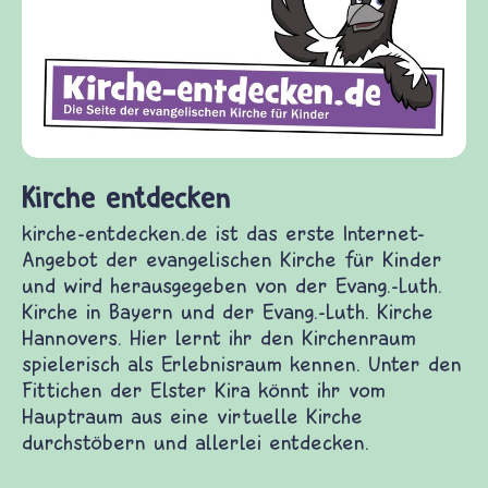
Hani
Hanisa
Politi
erklär
was b
haben 
Land H
irche entdecken
Buchst
irche-entdecken.de ist das erste Internet-
Hanis
ngebot der evangelischen Kirche für Kinder
WildS
nd wird herausgegeben von der Evang.-Luth.
irche in Bayern und der Evang.-Luth. Kirche
annovers. Hier lernt ihr den Kirchenraum
pielerisch als Erlebnisraum kennen. Unter den
ittichen der Elster Kira könnt ihr vom
auptraum aus eine virtuelle Kirche
urchstöbern und allerlei entdecken.