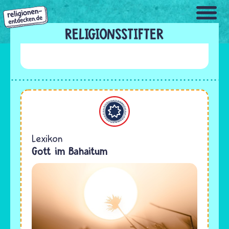
Direkt
zum
Inhalt
RELIGIONSSTIFTER
Bahaitum
Lexikon
Gott im Bahaitum