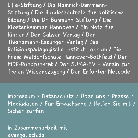
Lilje-Stiftung
Die Heinrich-Dammann-
Stiftung
Die Bundeszentrale für politische
Bildung
Die Dr. Buhmann Stiftung
Die
Klosterkammer Hannover
Ein Netz für
Kinder
Der Calwer Verlag
Der
Thienemann-Esslinger Verlag
Das
Religionspädagogische Institut Loccum
Die
Freie Waldorfschule Hannover-Bothfeld
Der
MDR-Rundfunkrat
Der SUMA-EV - Verein für
freien Wissenszugang
Der Erfurter Netcode
Impressum
Datenschutz
Über uns
Presse
Fußzeile
Mediadaten
Für Erwachsene
Helfen Sie mit
Sicher surfen
In Zusammenarbeit mit
evangelisch.de