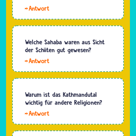
Hallo
Franz.
Einen
Stammvater
der
Welche Sahaba waren aus Sicht
Bahai,
der Schiiten gut gewesen?
also
Hallo
Menschen,
Coolyo.
die an
Es steht
Baha'ullah
nirgends
glauben
niedergeschrieben,
Warum ist das Kathmandutal
und zur
welche
wichtig für andere Religionen?
Bahai-
Sahaba
Gemeinde
Hallo,
die
gehören,
Sara.
Schiitinnen
gibt…
Im Kathmandutal
und