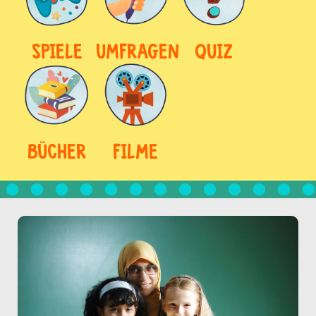
SPIELE
UMFRAGEN
QUIZ
BÜCHER
FILME