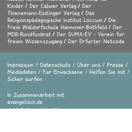
Kinder
Der Calwer Verlag
Der
Thienemann-Esslinger Verlag
Das
Religionspädagogische Institut Loccum
Die
Freie Waldorfschule Hannover-Bothfeld
Der
MDR-Rundfunkrat
Der SUMA-EV - Verein für
freien Wissenszugang
Der Erfurter Netcode
Impressum
Datenschutz
Über uns
Presse
Fußzeile
Mediadaten
Für Erwachsene
Helfen Sie mit
Sicher surfen
In Zusammenarbeit mit
evangelisch.de
2025 Copyright All
Rights reserved