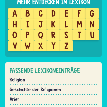
A
B
C
D
E
F
G
H
I
J
K
L
M
N
O
P
Q
R
S
T
U
V
W
X
Y
Z
PASSENDE LEXIKONEINTRÄGE
Religion
Geschichte der Religionen
Arier