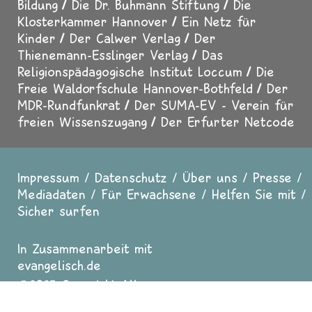
Bildung
Die Dr. Buhmann Stiftung
Die
Klosterkammer Hannover
Ein Netz für
Kinder
Der Calwer Verlag
Der
Thienemann-Esslinger Verlag
Das
Religionspädagogische Institut Loccum
Die
Freie Waldorfschule Hannover-Bothfeld
Der
MDR-Rundfunkrat
Der SUMA-EV - Verein für
freien Wissenszugang
Der Erfurter Netcode
Impressum
Datenschutz
Über uns
Presse
Fußzeile
Mediadaten
Für Erwachsene
Helfen Sie mit
Sicher surfen
In Zusammenarbeit mit
evangelisch.de
2025 Copyright All
Rights reserved