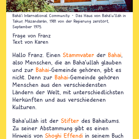
Bahá’í International Community
Das Haus von Bahá'u'lláh in
Takur, Mázandarán, 1981 von der Regierung zerstört,
September 1975.
Franz
Text von
Karen
Hallo Franz. Einen
Stammvater
der
Bahai
,
also Menschen, die an Baha'ullah glauben
und zur
Bahai
-Gemeinde gehören, gibt es
nicht. Denn zur
Bahai
-Gemeinde gehören
Menschen aus den verschiedensten
Ländern der Welt, mit unterschiedlichsten
Herkünften und aus verschiedenen
Kulturen.
Baha'ullah ist der
Stifter
des Bahaitums.
Zu seiner Abstammung gibt es einen
Hinweis von
Shoghi Effendi
in seinem Buch