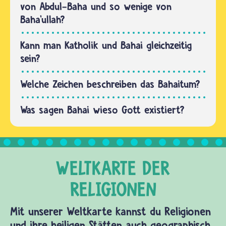
der
von Abdul-Baha und so wenige von
Religion
Baha’ullah?
und die
Einheit
Kann man Katholik und Bahai gleichzeitig
der…
sein?
Welche Zeichen beschreiben das Bahaitum?
Was sagen Bahai wieso Gott existiert?
Mit unserer Weltkarte kannst du Religionen
und ihre heiligen Stätten auch geographisch