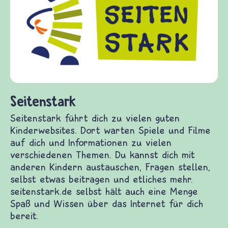
Kinder, Elt
Fragen von 
Gewalt inf
diesem The
fragen.de b
(Über-)Leb
und Frieden
enstark
stark führt dich zu vielen guten Kinderwebsites.
arten Spiele und Filme auf dich und
ationen zu vielen verschiedenen Themen. Du
 dich mit anderen Kindern austauschen, Fragen
n, selbst etwas beitragen und etliches mehr.
stark.de selbst hält auch eine Menge Spaß und
 über das Internet für dich bereit.