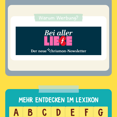
Warum Werbung?
A
B
C
D
E
F
G