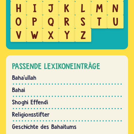
H
I
J
K
L
M
N
O
P
Q
R
S
T
U
V
W
X
Y
Z
PASSENDE LEXIKONEINTRÄGE
Baha’ullah
Bahai
Shoghi Effendi
Religionsstifter
Geschichte des Bahaitums