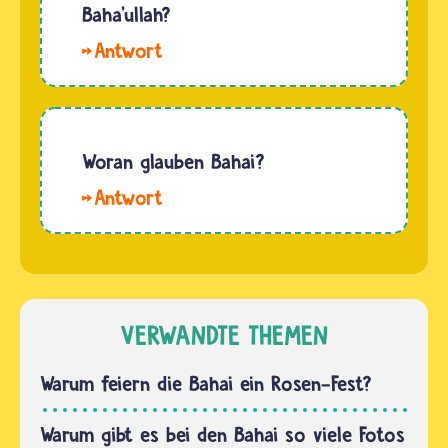
Bahai
Baha’ullah?
Ketura
zusammen
aus
Baha’ullah
mit ihrer
Kanaan…
erklärte
Gemeinde.
den
Fast alle
Menschen,
Gemeinden
dass es
Woran glauben Bahai?
laden an
nur einen
diesem
Menschen,
einzigen
Tag zu…
die dem
Gott
Bahaitum
gibt. Ihn
angehören,
sprechen
glauben
die
an die
VERWANDTE THEMEN
Anhängerinnen
Einheit
und
Gottes,
Warum feiern die Bahai ein Rosen-Fest?
Anhänger
die
der…
Einheit
Warum gibt es bei den Bahai so viele Fotos