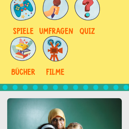
SPIELE
UMFRAGEN
QUIZ
BÜCHER
FILME