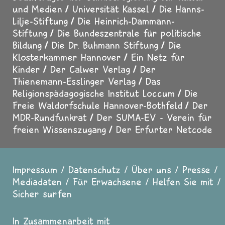
und Medien
Universität Kassel
Die Hanns-
Lilje-Stiftung
Die Heinrich-Dammann-
Stiftung
Die Bundeszentrale für politische
Bildung
Die Dr. Buhmann Stiftung
Die
Klosterkammer Hannover
Ein Netz für
Kinder
Der Calwer Verlag
Der
Thienemann-Esslinger Verlag
Das
Religionspädagogische Institut Loccum
Die
Freie Waldorfschule Hannover-Bothfeld
Der
MDR-Rundfunkrat
Der SUMA-EV - Verein für
freien Wissenszugang
Der Erfurter Netcode
Impressum
Datenschutz
Über uns
Presse
Fußzeile
Mediadaten
Für Erwachsene
Helfen Sie mit
Sicher surfen
In Zusammenarbeit mit