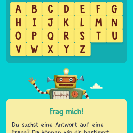
A
B
C
D
E
F
G
H
I
J
K
L
M
N
O
P
Q
R
S
T
U
V
W
X
Y
Z
Frag mich!
Du suchst eine Antwort auf eine
Frage? Da können wir dir bestimmt