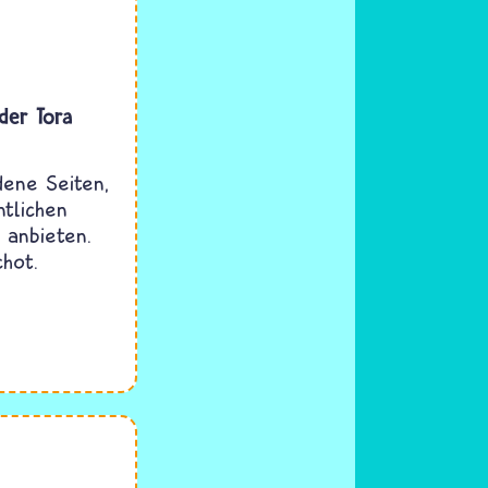
der Tora
dene Seiten,
tlichen
 anbieten.
chot.