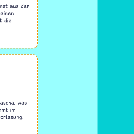
enst aus der
 einen
t die
rascha, was
mmt im
orlesung.