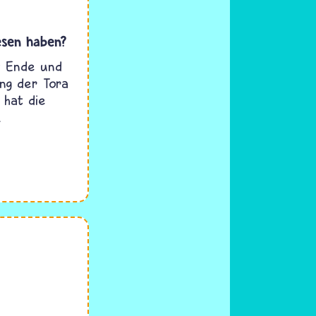
esen haben?
s Ende und
ng der Tora
 hat die
.