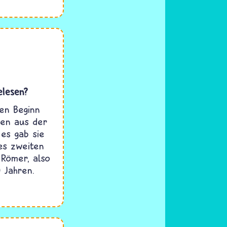
elesen?
en Beginn
gen aus der
 es gab sie
es zweiten
 Römer, also
 Jahren.