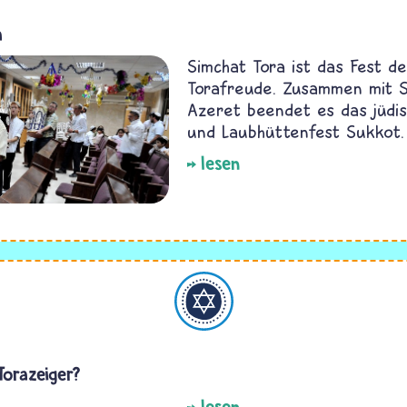
a
Simchat Tora ist das Fest d
Torafreude. Zusammen mit S
Azeret beendet es das jüdis
und Laubhüttenfest Sukkot.
lesen
Judentum
Torazeiger?
lesen