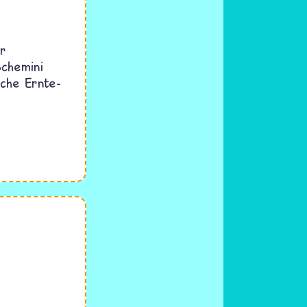
er
chemini
che Ernte-