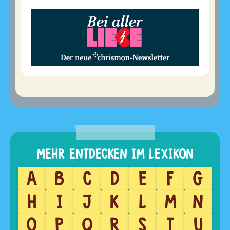
A
B
C
D
E
F
G
H
I
J
K
L
M
N
O
P
Q
R
S
T
U