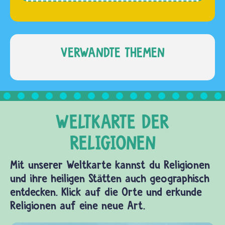
Gläubige
Sophie.
aufgerufen.
Der
…
Gottesdienst
in der
VERWANDTE THEMEN
Synagoge
findet
auch
dann
statt,
wenn
weniger
als zehn
Mit unserer Weltkarte kannst du Religionen
jüdische
und ihre heiligen Stätten auch geographisch
Männer…
entdecken. Klick auf die Orte und erkunde
Religionen auf eine neue Art.