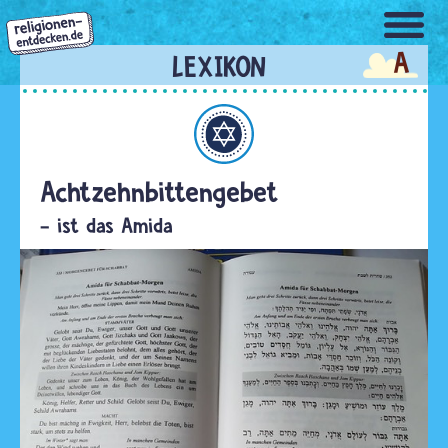
Direkt
zum
A
Inhalt
Judentum
Achtzehnbittengebet
- ist das Amida