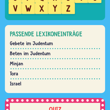
V
W
X
Y
Z
PASSENDE LEXIKONEINTRÄGE
Gebete im Judentum
Beten im Judentum
Minjan
Tora
Israel
QUIZ