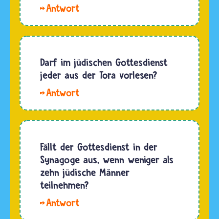
Mit
orthodoxe
der
Männer
Torarolle
legen sie
zeigen
an den
Jüdinnen
Darf im jüdischen Gottesdienst
Wochentagen
und
jeder aus der Tora vorlesen?
zum…
Juden,
Hallo
dass
Till. In
ihnen die
einem
Tora
jüdischen
mehr
Gemeindegottesdienst
Fällt der Gottesdienst in der
wert ist,
werden
Synagoge aus, wenn weniger als
als jede
zur
zehn jüdische Männer
andere
Verlesung
teilnehmen?
Schrift.Als
der Tora
die
Hallo
einzelne
Bibel…
Anne-