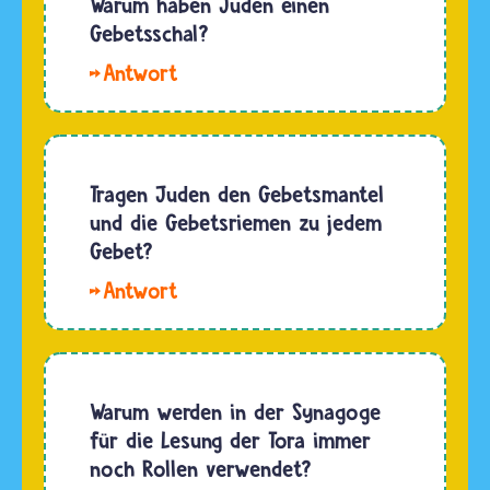
Warum haben Juden einen
Gebetsschal?
Hallo
Huda. Der
jüdische
Gebetsschal
heißt
Tragen Juden den Gebetsmantel
Tallit. Ein
und die Gebetsriemen zu jedem
Tallit wird
Gebet?
von
Hallo.
religionsmündigen,
Die
jüdischen
Gebetsriemen
Erwachsenen …
heißen
Tefillin.
Warum werden in der Synagoge
Sehr
für die Lesung der Tora immer
viele
noch Rollen verwendet?
jüdisch-