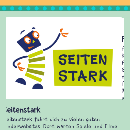
Frieden Fragen
frieden-fragen.de ist ein Internet-Angebot für
Kinder, Eltern und ErzieherInnen das zu
Fragen von Krieg und Frieden, Streit und
Gewalt informiert und einen Austausch zu
diesem Themenbereich ermöglicht. frieden-
fragen.de bietet Antworten auf wichtige
(Über-)Lebensfragen aus den Bereichen Krieg
und Frieden, Streit und Gewalt.