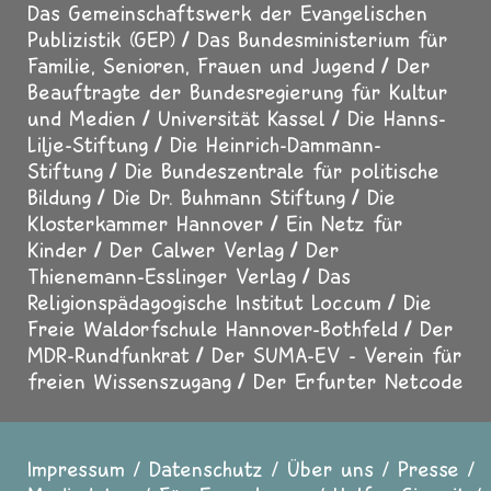
Das Gemeinschaftswerk der Evangelischen
Publizistik (GEP)
Das Bundesministerium für
Familie, Senioren, Frauen und Jugend
Der
Beauftragte der Bundesregierung für Kultur
und Medien
Universität Kassel
Die Hanns-
Lilje-Stiftung
Die Heinrich-Dammann-
Stiftung
Die Bundeszentrale für politische
Bildung
Die Dr. Buhmann Stiftung
Die
Klosterkammer Hannover
Ein Netz für
Kinder
Der Calwer Verlag
Der
Thienemann-Esslinger Verlag
Das
Religionspädagogische Institut Loccum
Die
Freie Waldorfschule Hannover-Bothfeld
Der
MDR-Rundfunkrat
Der SUMA-EV - Verein für
freien Wissenszugang
Der Erfurter Netcode
Impressum
Datenschutz
Über uns
Presse