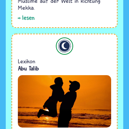
Muslime auf der Welt in Richtung
Mekka.
lesen
Islam
Lexikon
Abu Talib