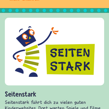
Frieden Fragen
frieden-fragen.de ist ein Internet-Angebot für
Kinder, Eltern und ErzieherInnen das zu
Fragen von Krieg und Frieden, Streit und
Gewalt informiert und einen Austausch zu
diesem Themenbereich ermöglicht. frieden-
fragen.de bietet Antworten auf wichtige
(Über-)Lebensfragen aus den Bereichen Krieg
und Frieden, Streit und Gewalt.