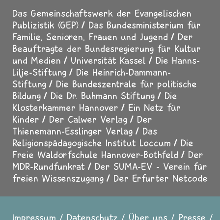
Das Gemeinschaftswerk der Evangelischen
Publizistik (GEP)
Das Bundesministerium für
Familie, Senioren, Frauen und Jugend
Der
Beauftragte der Bundesregierung für Kultur
und Medien
Universität Kassel
Die Hanns-
Lilje-Stiftung
Die Heinrich-Dammann-
Stiftung
Die Bundeszentrale für politische
Bildung
Die Dr. Buhmann Stiftung
Die
Klosterkammer Hannover
Ein Netz für
Kinder
Der Calwer Verlag
Der
Thienemann-Esslinger Verlag
Das
Religionspädagogische Institut Loccum
Die
Freie Waldorfschule Hannover-Bothfeld
Der
MDR-Rundfunkrat
Der SUMA-EV - Verein für
freien Wissenszugang
Der Erfurter Netcode
Impressum
Datenschutz
Über uns
Presse